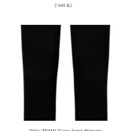
2 649 Kč
Džíny 'MIAMI' Guess černá džínovina