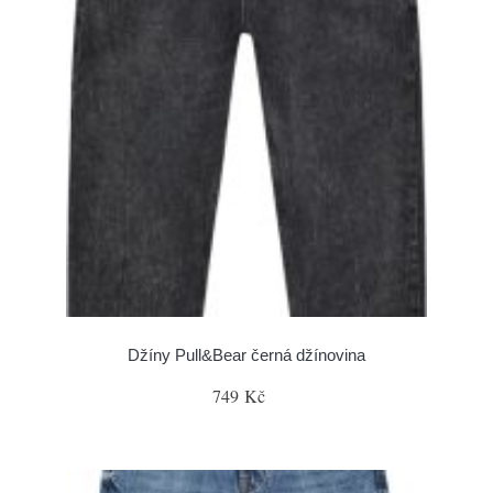
Džíny Pull&Bear černá džínovina
749 Kč