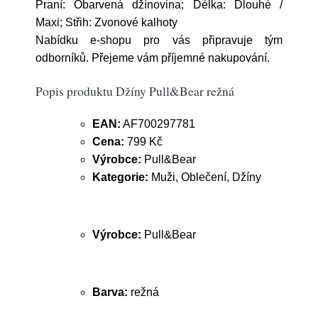
Praní: Obarvená džínovina; Délka: Dlouhé /
Maxi; Střih: Zvonové kalhoty
Nabídku e-shopu pro vás připravuje tým
odborníků. Přejeme vám příjemné nakupování.
Popis produktu Džíny Pull&Bear režná
EAN:
AF700297781
Cena:
799 Kč
Výrobce:
Pull&Bear
Kategorie:
Muži, Oblečení, Džíny
Výrobce:
Pull&Bear
Barva:
režná