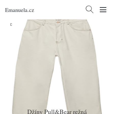
Emanuela.cz
Vyhledávání
Domů
/
Produkty
/
Muži
/
Oblečení
/
Džíny
/
Džíny Pull&Bear režná
Džíny Pull&Bear režná