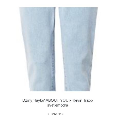
Džíny 'Taylor' ABOUT YOU x Kevin Trapp
světlemodrá
1 379 Kč