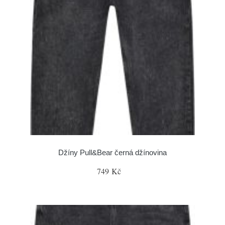
Džíny Pull&Bear černá džínovina
749 Kč