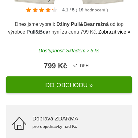
4.1
/
5
(
19
hodnocení
)
Dnes jsme vybrali:
Džíny Pull&Bear režná
od top
výrobce
Pull&Bear
nyní za cenu 799 Kč.
Zobrazit více »
Dostupnost: Skladem > 5 ks
799 Kč
vč. DPH
DO OBCHODU »
Doprava ZDARMA
pro objednávky nad Kč