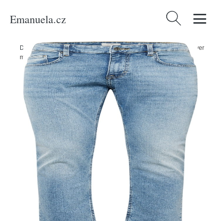
Emanuela.cz
Vyhledávání
Domů
/
Produkty
/
Muži
/
Oblečení
/
Džíny
/
Džíny 'Rick' QS by s.Oliver
modrá džínovina