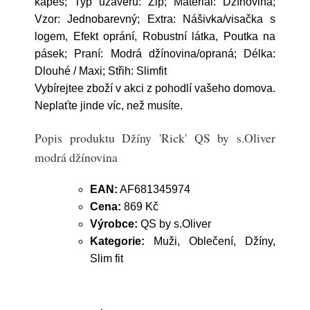
kapes; Typ uzávěru: Zip; Materiál: Džínovina;
Vzor: Jednobarevný; Extra: Nášivka/visačka s
logem, Efekt oprání, Robustní látka, Poutka na
pásek; Praní: Modrá džínovina/opraná; Délka:
Dlouhé / Maxi; Střih: Slimfit
Vybírejtee zboží v akci z pohodlí vašeho domova.
Neplaťte jinde víc, než musíte.
Popis produktu Džíny 'Rick' QS by s.Oliver
modrá džínovina
EAN:
AF681345974
Cena:
869 Kč
Výrobce:
QS by s.Oliver
Kategorie:
Muži, Oblečení, Džíny,
Slim fit