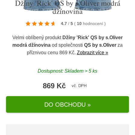
Džíny 'Rick' QS by s.Oliver modrá
džínovina
4.7
/
5
(
10
hodnocení
)
Velmi oblíbený produkt
Džíny 'Rick' QS by s.Oliver
modrá džínovina
od společnosti
QS by s.Oliver
za
příznivou cenu 869 Kč.
Zobrazit více »
Dostupnost: Skladem > 5 ks
869 Kč
vč. DPH
DO OBCHODU »