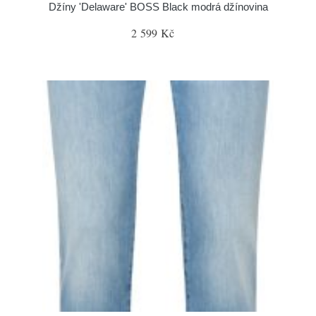
Džíny 'Delaware' BOSS Black modrá džínovina
2 599 Kč