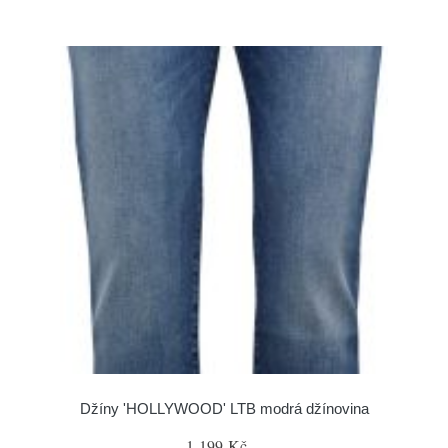
Džíny 'HOLLYWOOD' LTB modrá džínovina
1 199 Kč