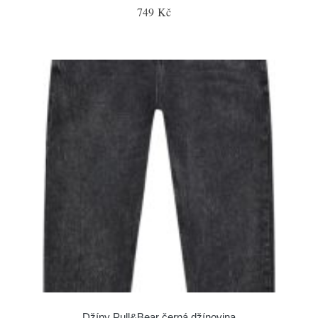
749 Kč
Džíny Pull&Bear černá džínovina