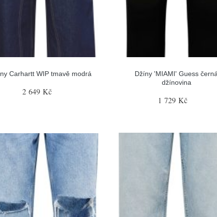
ny Carhartt WIP tmavě modrá
Džíny 'MIAMI' Guess čern
džínovina
2 649 Kč
1 729 Kč