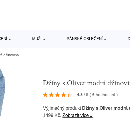
ČENÍ
MUŽI
PÁNSKÉ OBLEČENÍ
D
rá džínovina
Džíny s.Oliver modrá džínov
4.3
/
5
(
6
hodnocení
)
Výjimečný produkt
Džíny s.Oliver modrá 
1499 Kč.
Zobrazit více »