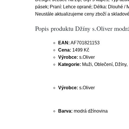
pásek; Praní: Lehce oprané; Délka: Dlouhé / M
Neustále aktualizujeme ceny zboží a skladov
Popis produktu Džíny s.Oliver modr
EAN:
AF701821153
Cena:
1499 Kč
Výrobce:
s.Oliver
Kategorie:
Muži, Oblečení, Džíny
Výrobce:
s.Oliver
Barva:
modrá džínovina