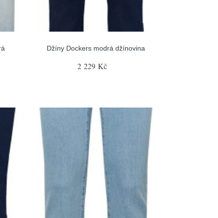
rá
Džíny Dockers modrá džínovina
2 229 Kč