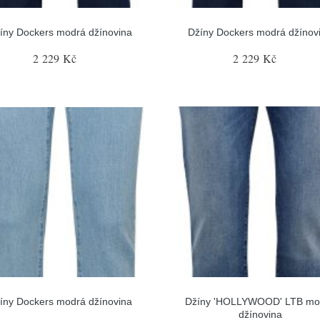
íny Dockers modrá džínovina
Džíny Dockers modrá džínov
2 229 Kč
2 229 Kč
íny Dockers modrá džínovina
Džíny 'HOLLYWOOD' LTB mo
džínovina