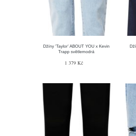
Džíny 'Taylor' ABOUT YOU x Kevin
Dží
Trapp světlemodrá
1 379 Kč