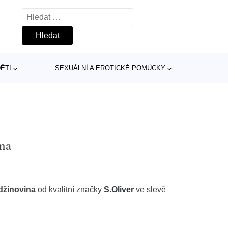
Vyhledávání
ĚTI
SEXUÁLNÍ A EROTICKÉ POMŮCKY
ina
džínovina
od kvalitní značky
S.Oliver
ve slevě