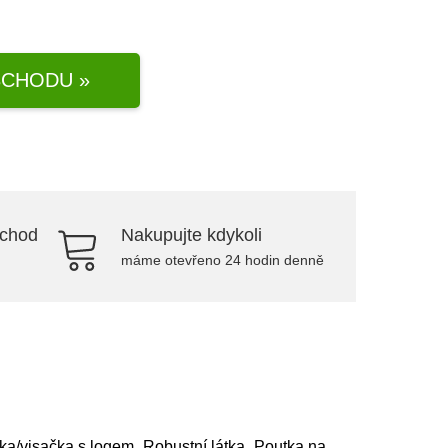
CHODU »
bchod
Nakupujte kdykoli
máme otevřeno 24 hodin denně
vka/visačka s logem, Robustní látka, Poutka na