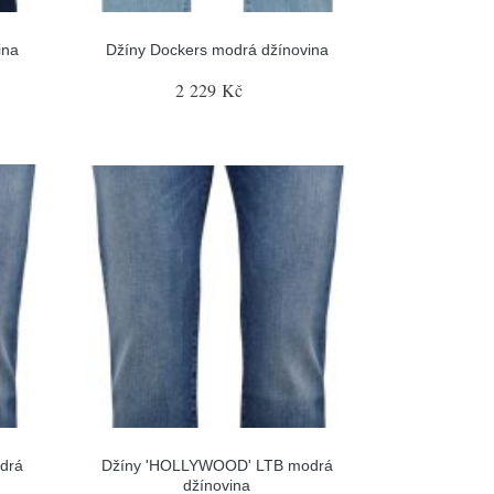
ina
Džíny Dockers modrá džínovina
2 229 Kč
drá
Džíny 'HOLLYWOOD' LTB modrá
džínovina