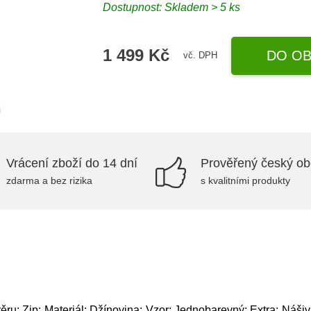
Dostupnost: Skladem > 5 ks
1 499 Kč
DO OB
vč. DPH
Vrácení zboží do 14 dní
Prověřený český o
zdarma a bez rizika
s kvalitními produkty
ěru: Zip; Materiál: Džínovina; Vzor: Jednobarevný; Extra: Náši