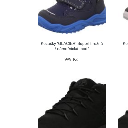
Kozačky 'GLACIER' Superfit režná
Ko
/ námořnická modř
1 999 Kč