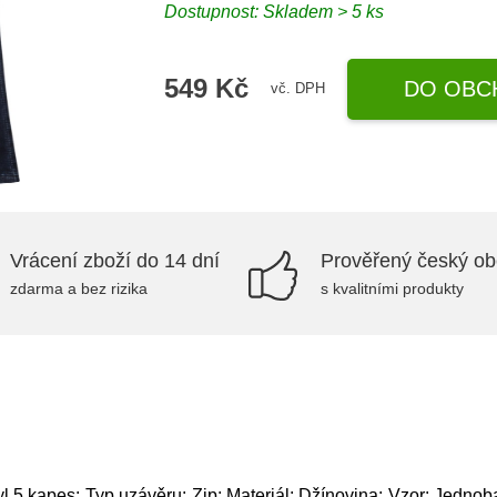
Dostupnost: Skladem > 5 ks
549 Kč
DO OBC
vč. DPH
Vrácení zboží do 14 dní
Prověřený český o
zdarma a bez rizika
s kvalitními produkty
yl 5 kapes; Typ uzávěru: Zip; Materiál: Džínovina; Vzor: Jednob