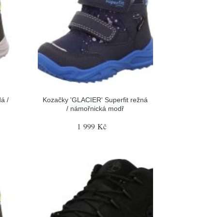
á /
Kozačky 'GLACIER' Superfit režná
/ námořnická modř
1 999 Kč