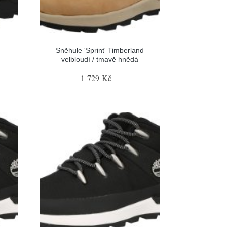
Sněhule 'Sprint' Timberland
velbloudí / tmavě hnědá
1 729 Kč