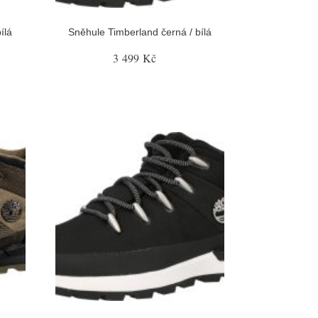
ílá
Sněhule Timberland černá / bílá
3 499 Kč