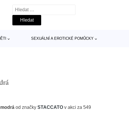
Vyhledávání
ĚTI
SEXUÁLNÍ A EROTICKÉ POMŮCKY
drá
 modrá
od značky
STACCATO
v akci za 549