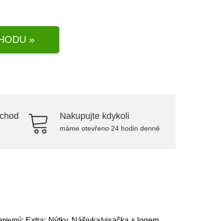
HODU »
bchod
Nakupujte kdykoli
máme otevřeno 24 hodin denně
arevný; Extra: Nýtky, Nášivka/visačka s logem,