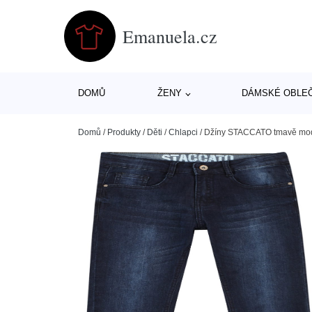
Emanuela.cz
DOMŮ
ŽENY
DÁMSKÉ OBLE
Domů
/
Produkty
/
Děti
/
Chlapci
/
Džíny STACCATO tmavě mo