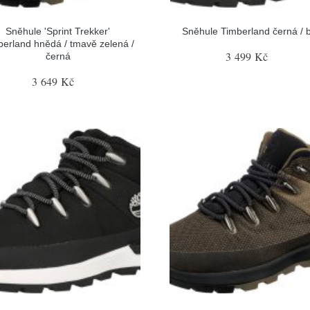
Sněhule 'Sprint Trekker'
Sněhule Timberland černá / b
berland hnědá / tmavě zelená /
3 499 Kč
černá
3 649 Kč