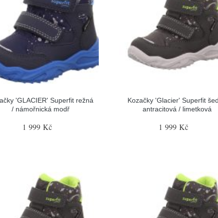
ačky 'GLACIER' Superfit režná
Kozačky 'Glacier' Superfit šed
/ námořnická modř
antracitová / limetková
1 999 Kč
1 999 Kč