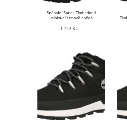
Sněhule 'Sprint' Timberland
velbloudí / tmavě hnědá
Tim
1 729 Kč