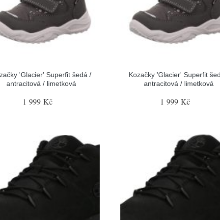
začky 'Glacier' Superfit šedá /
Kozačky 'Glacier' Superfit šed
antracitová / limetková
antracitová / limetková
1 999 Kč
1 999 Kč