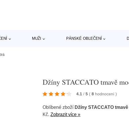
ČENÍ
MUŽI
PÁNSKÉ OBLEČENÍ
D
drá
Džíny STACCATO tmavě mo
4.1
/
5
(
8
hodnocení
)
Oblíbené zboží
Džíny STACCATO tmavě
Kč.
Zobrazit více »