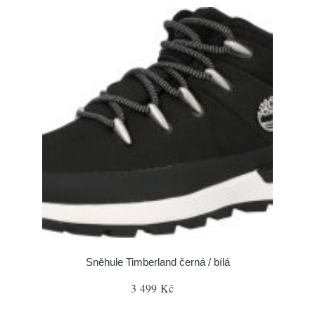
Sněhule Timberland černá / bílá
3 499 Kč