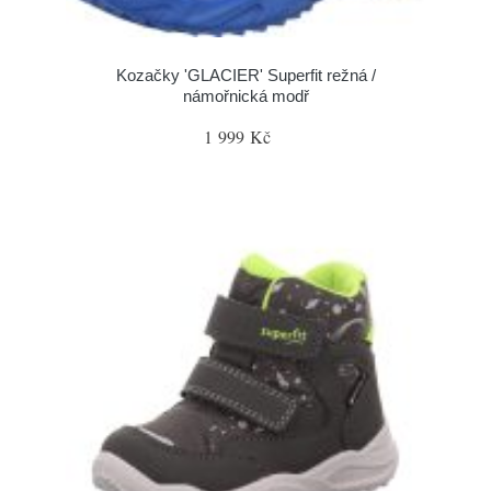
Kozačky 'GLACIER' Superfit režná /
námořnická modř
1 999 Kč