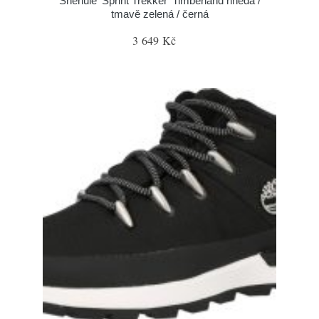
Sněhule 'Sprint Trekker' Timberland hnědá /
tmavě zelená / černá
3 649 Kč