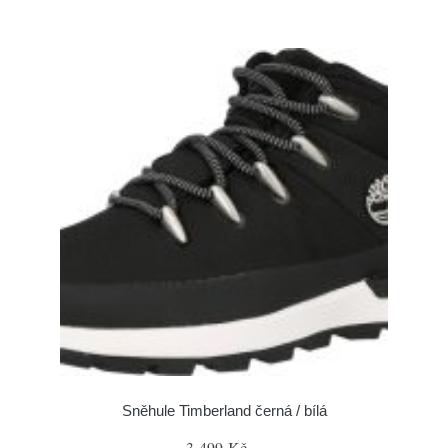
Sněhule Timberland černá / bílá
3 499 Kč