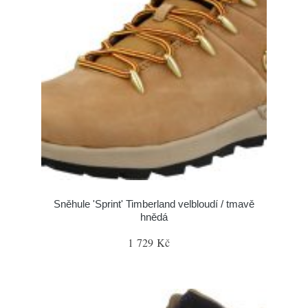
Sněhule 'Sprint' Timberland velbloudí / tmavě
hnědá
1 729 Kč