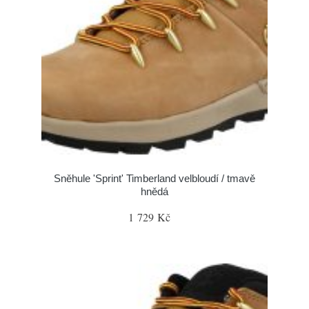
Sněhule 'Sprint' Timberland velbloudí / tmavě
hnědá
1 729 Kč