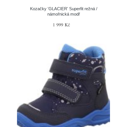
Kozačky 'GLACIER' Superfit režná /
námořnická modř
1 999 Kč