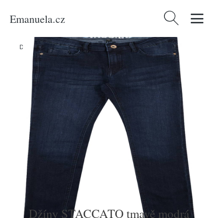
Emanuela.cz
Vyhledávání
Domů
/
Produkty
/
Děti
/
Chlapci
/
Džíny STACCATO tmavě modrá
Džíny STACCATO tmavě modrá