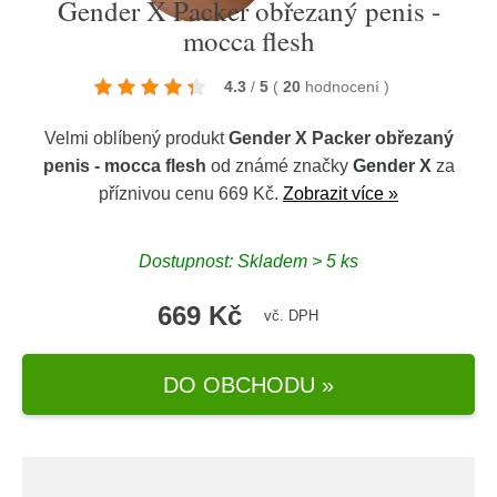
Gender X Packer obřezaný penis -
mocca flesh
4.3
/
5
(
20
hodnocení
)
Velmi oblíbený produkt
Gender X Packer obřezaný
penis - mocca flesh
od známé značky
Gender X
za
příznivou cenu 669 Kč.
Zobrazit více »
Dostupnost: Skladem > 5 ks
669 Kč
vč. DPH
DO OBCHODU »