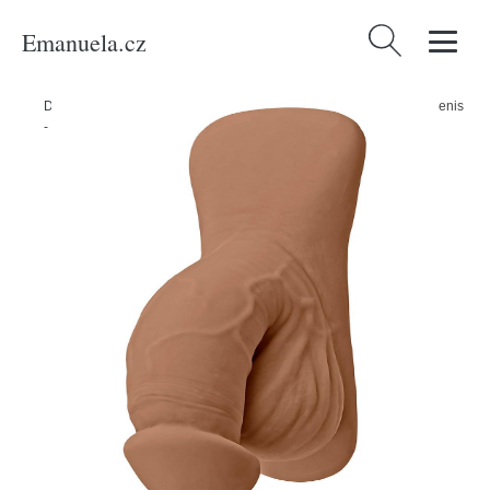
Emanuela.cz
Vyhledávání
Domů
/
Produkty
/
Erotické pomůcky
/
Gender X Packer obřezaný penis
- mocca flesh