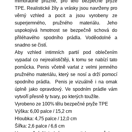
mimořádně pružné, pro tělo bezpečné pryže
TPE. Realistické žíly a vrásky jsou navrženy pro
věrný vzhled a pocit a jsou vyrobeny ze
superjemného, pružného materiálu. Jeho
uspokojivá hmotnost se bezpečně schová do
přiléhavého spodního prádla. Voděodolné a
snadno se čistí.
Aby vzhled intimních partií pod oblečením
vypadal co nejrealističtěji, k tomu se nabízí tato
pomůcka. Penis včetně varlat z velmi jemného
pružného materiálu, který se nosí a drží pomocí
spodního prádla. Penis je vizuálně i na omak
úplně jako opravdový. Ve spodním prádle vám
vytvoří přesně ty tvary, po kterých toužíte.
Vyrobeno ze 100% tělu bezpečné pryže TPE
Výška: 6,00 palce / 15,2 cm
Hloubka: 4,75 palce / 12,0 cm
Šířka: 2,6 palce / 6,6 cm