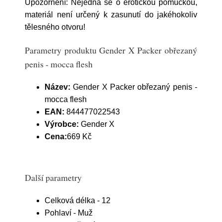
Upozornění: Nejedná se o erotickou pomůckou,
materiál není určený k zasunutí do jakéhokoliv
tělesného otvoru!
Parametry produktu Gender X Packer obřezaný
penis - mocca flesh
Název:
Gender X Packer obřezaný penis -
mocca flesh
EAN:
844477022543
Výrobce:
Gender X
Cena:
669 Kč
Další parametry
Celková délka - 12
Pohlaví - Muž