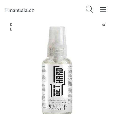
Emanuela.cz
Vyhledávání
Domů
/
Produkty
/
Sexuální a erotické pomůcky
/
Kondomy a erotická
kosmetika
/
Afrodiziaka
/
Get Hard Sprej na podporu erekce - 50 ml