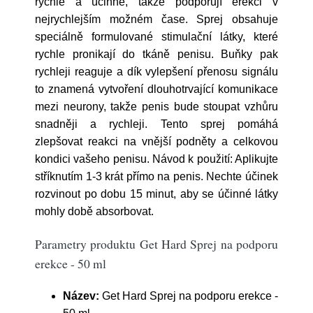
rychle a účinně, takže podporují erekci v
nejrychlejším možném čase. Sprej obsahuje
speciálně formulované stimulační látky, které
rychle pronikají do tkáně penisu. Buňky pak
rychleji reaguje a dík vylepšení přenosu signálu
to znamená vytvoření dlouhotrvající komunikace
mezi neurony, takže penis bude stoupat vzhůru
snadněji a rychleji. Tento sprej pomáhá
zlepšovat reakci na vnější podněty a celkovou
kondici vašeho penisu. Návod k použití: Aplikujte
stříknutím 1-3 krát přímo na penis. Nechte účinek
rozvinout po dobu 15 minut, aby se účinné látky
mohly době absorbovat.
Parametry produktu Get Hard Sprej na podporu
erekce - 50 ml
Název:
Get Hard Sprej na podporu erekce -