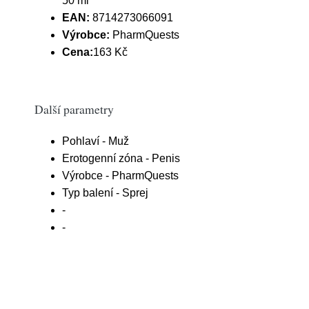
50 ml
EAN:
8714273066091
Výrobce:
PharmQuests
Cena:
163 Kč
Další parametry
Pohlaví - Muž
Erotogenní zóna - Penis
Výrobce - PharmQuests
Typ balení - Sprej
-
-