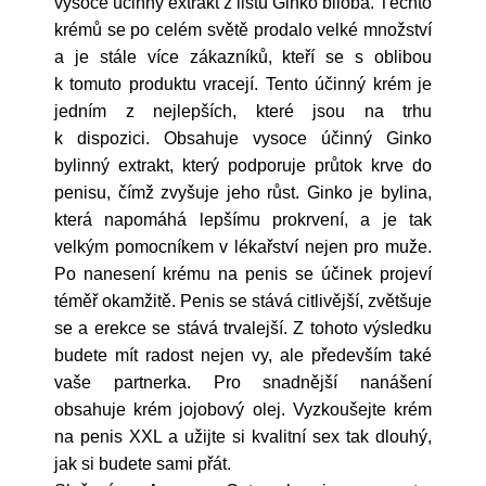
vysoce účinný extrakt z listu Ginko biloba. Těchto
krémů se po celém světě prodalo velké množství
a je stále více zákazníků, kteří se s oblibou
k tomuto produktu vracejí. Tento účinný krém je
jedním z nejlepších, které jsou na trhu
k dispozici. Obsahuje vysoce účinný Ginko
bylinný extrakt, který podporuje průtok krve do
penisu, čímž zvyšuje jeho růst. Ginko je bylina,
která napomáhá lepšímu prokrvení, a je tak
velkým pomocníkem v lékařství nejen pro muže.
Po nanesení krému na penis se účinek projeví
téměř okamžitě. Penis se stává citlivější, zvětšuje
se a erekce se stává trvalejší. Z tohoto výsledku
budete mít radost nejen vy, ale především také
vaše partnerka. Pro snadnější nanášení
obsahuje krém jojobový olej. Vyzkoušejte krém
na penis XXL a užijte si kvalitní sex tak dlouhý,
jak si budete sami přát.