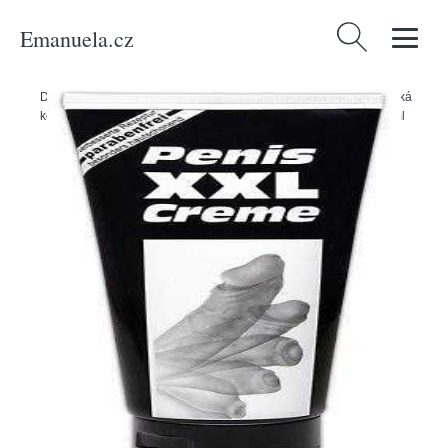
Emanuela.cz
Vyhledávání
Domů
/
Produkty
/
Sexuální a erotické pomůcky
/
Kondomy a erotická
kosmetika
/
Afrodiziaka
/
Penis XXL krém na zvětšení penisu 200 ml