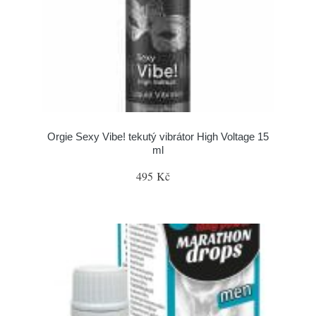
Orgie Sexy Vibe! tekutý vibrátor High Voltage 15
ml
495 Kč