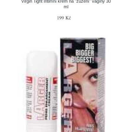
Virgin Tight Intimní krém na "zúžení" vagíny 30
ml
199 Kč