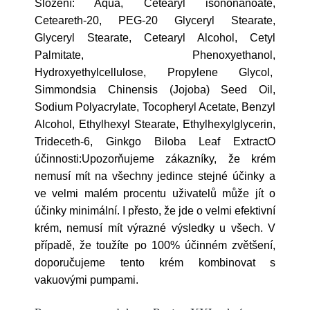
Složení: Aqua, Cetearyl isononanoate,
Ceteareth-20, PEG-20 Glyceryl Stearate,
Glyceryl Stearate, Cetearyl Alcohol, Cetyl
Palmitate, Phenoxyethanol,
Hydroxyethylcellulose, Propylene Glycol,
Simmondsia Chinensis (Jojoba) Seed Oil,
Sodium Polyacrylate, Tocopheryl Acetate, Benzyl
Alcohol, Ethylhexyl Stearate, Ethylhexylglycerin,
Trideceth-6, Ginkgo Biloba Leaf ExtractO
účinnosti:Upozorňujeme zákazníky, že krém
nemusí mít na všechny jedince stejné účinky a
ve velmi malém procentu uživatelů může jít o
účinky minimální. I přesto, že jde o velmi efektivní
krém, nemusí mít výrazné výsledky u všech. V
případě, že toužíte po 100% účinném zvětšení,
doporučujeme tento krém kombinovat s
vakuovými pumpami.