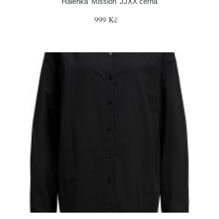
Halenka 'Mission' JJXX černá
999 Kč