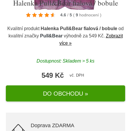
Halenka Pull&Bear fialová / bobule
4.6
/
5
(
9
hodnocení
)
Kvalitní produkt
Halenka Pull&Bear fialová / bobule
od
kvalitní značky
Pull&Bear
výhodně za 549 Kč.
Zobrazit
více »
Dostupnost: Skladem > 5 ks
549 Kč
vč. DPH
DO OBCHODU »
Doprava ZDARMA