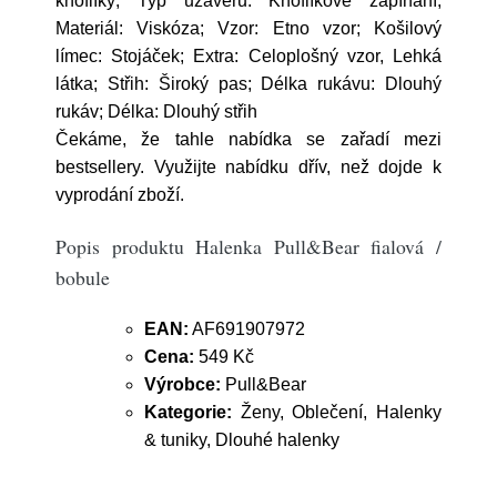
knoflíky; Typ uzávěru: Knoflíkové zapínání;
Materiál: Viskóza; Vzor: Etno vzor; Košilový
límec: Stojáček; Extra: Celoplošný vzor, Lehká
látka; Střih: Široký pas; Délka rukávu: Dlouhý
rukáv; Délka: Dlouhý střih
Čekáme, že tahle nabídka se zařadí mezi
bestsellery. Využijte nabídku dřív, než dojde k
vyprodání zboží.
Popis produktu Halenka Pull&Bear fialová /
bobule
EAN:
AF691907972
Cena:
549 Kč
Výrobce:
Pull&Bear
Kategorie:
Ženy, Oblečení, Halenky
& tuniky, Dlouhé halenky