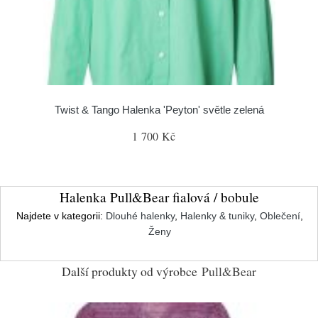
Twist & Tango Halenka 'Peyton' světle zelená
1 700 Kč
Halenka Pull&Bear fialová / bobule
Najdete v kategorii:
Dlouhé halenky
,
Halenky & tuniky
,
Oblečení
,
Ženy
Další produkty od výrobce
Pull&Bear