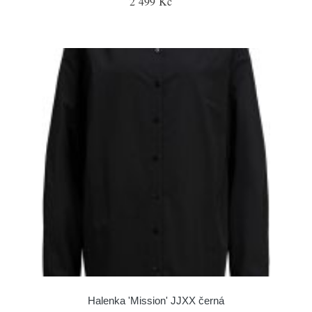
2 499 Kč
Halenka 'Mission' JJXX černá