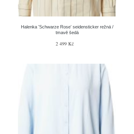
Halenka 'Schwarze Rose' seidensticker režná /
tmavě šedá
2 499 Kč