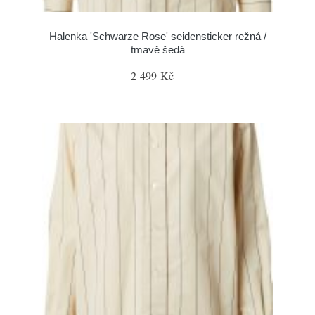
Halenka 'Schwarze Rose' seidensticker režná /
tmavě šedá
2 499 Kč