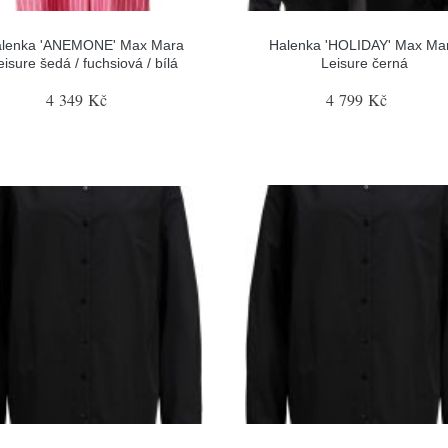
lenka 'ANEMONE' Max Mara
Halenka 'HOLIDAY' Max Ma
eisure šedá / fuchsiová / bílá
Leisure černá
4 349 Kč
4 799 Kč