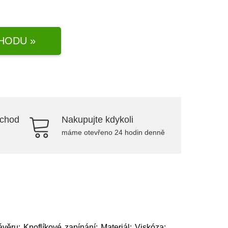
HODU »
bchod
Nakupujte kdykoli
máme otevřeno 24 hodin denně
věru: Knoflíkové zapínání; Materiál: Viskóza;