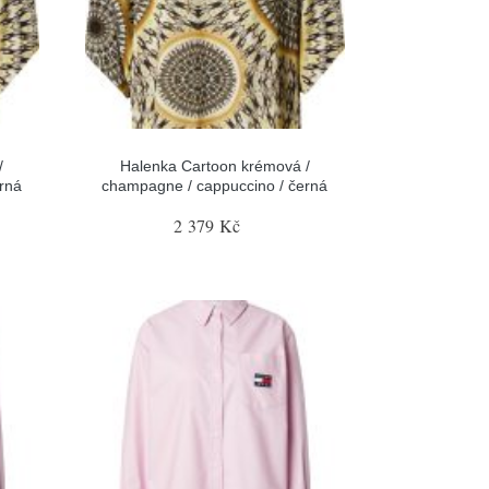
/
Halenka Cartoon krémová /
rná
champagne / cappuccino / černá
2 379 Kč