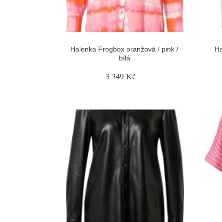
Halenka Frogbox oranžová / pink /
Ha
bílá
3 349 Kč