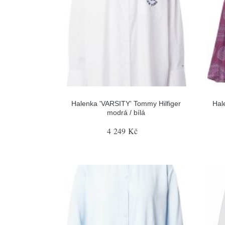
Halenka 'VARSITY' Tommy Hilfiger
Hal
modrá / bílá
4 249 Kč