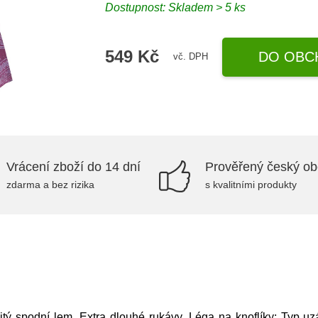
Dostupnost: Skladem > 5 ks
549 Kč
DO OBC
vč. DPH
Vrácení zboží do 14 dní
Prověřený český o
zdarma a bez rizika
s kvalitními produkty
itý spodní lem, Extra dlouhé rukávy, Léga na knoflíky; Typ uzá