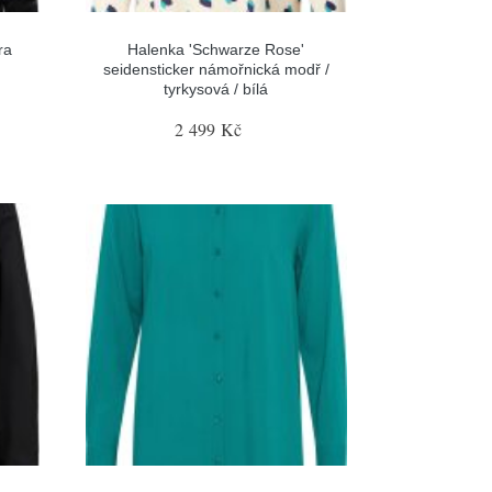
ra
Halenka 'Schwarze Rose'
seidensticker námořnická modř /
tyrkysová / bílá
2 499 Kč