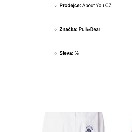
Prodejce:
About You CZ
Značka:
Pull&Bear
Sleva:
%