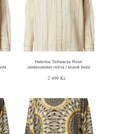
Halenka 'Schwarze Rose'
šedá
seidensticker režná / tmavě šedá
2 499 Kč