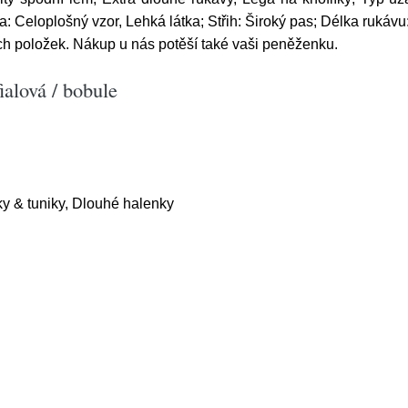
ra: Celoplošný vzor, Lehká látka; Střih: Široký pas; Délka rukávu
ch položek. Nákup u nás potěší také vaši peněženku.
alová / bobule
y & tuniky, Dlouhé halenky