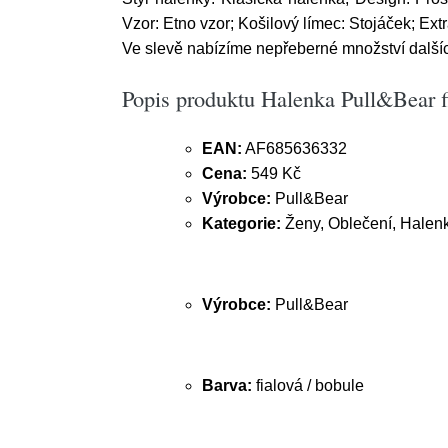
Vzor: Etno vzor; Košilový límec: Stojáček; Ext
Ve slevě nabízíme nepřeberné množství další
Popis produktu Halenka Pull&Bear fi
EAN:
AF685636332
Cena:
549 Kč
Výrobce:
Pull&Bear
Kategorie:
Ženy, Oblečení, Halenk
Výrobce:
Pull&Bear
Barva:
fialová / bobule