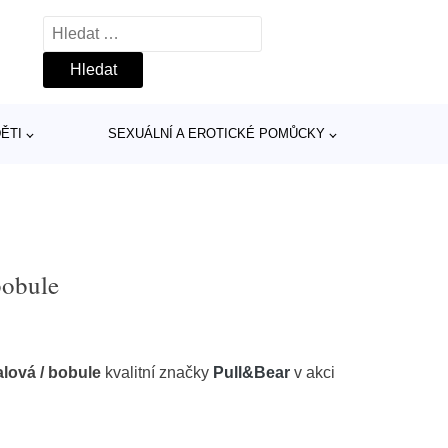
Vyhledávání
ĚTI
SEXUÁLNÍ A EROTICKÉ POMŮCKY
bobule
alová / bobule
kvalitní značky
Pull&Bear
v akci