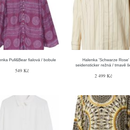
enka Pull&Bear fialová / bobule
Halenka 'Schwarze Rose'
seidensticker režná / tmavě 
549 Kč
2 499 Kč