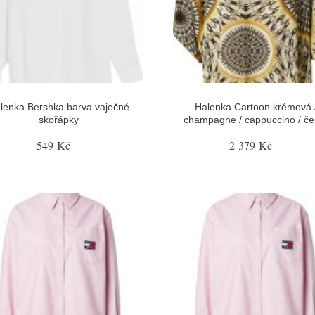
lenka Bershka barva vaječné
Halenka Cartoon krémová 
skořápky
champagne / cappuccino / če
549 Kč
2 379 Kč