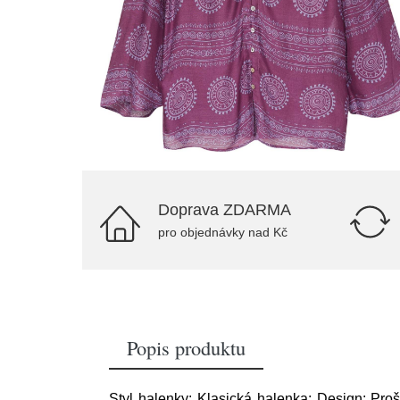
Doprava ZDARMA
pro objednávky nad Kč
Popis produktu
Styl halenky: Klasická halenka; Design: Proš