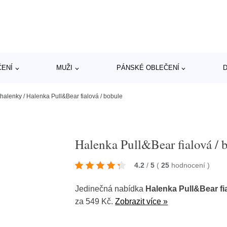
ČENÍ
MUŽI
PÁNSKÉ OBLEČENÍ
D
halenky
/
Halenka Pull&Bear fialová / bobule
Halenka Pull&Bear fialová / 
4.2
/
5
(
25
hodnocení
)
Jedinečná nabídka
Halenka Pull&Bear fi
za 549 Kč.
Zobrazit více »