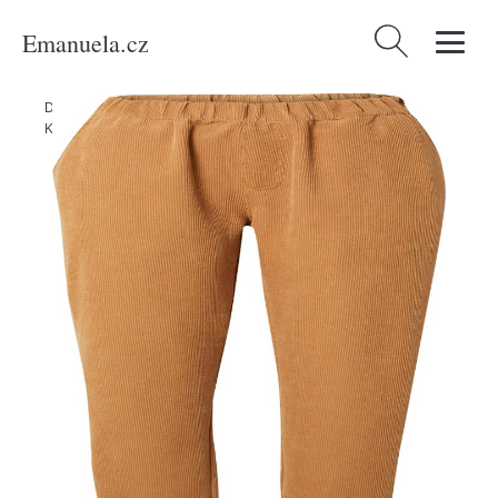
Emanuela.cz
Vyhledávání
Domů
/
Produkty
/
Ženy
/
Oblečení
/
Udržitelnost
/
Kalhoty & džíny
/
Kalhoty 'Civic' Iriedaily karamelová