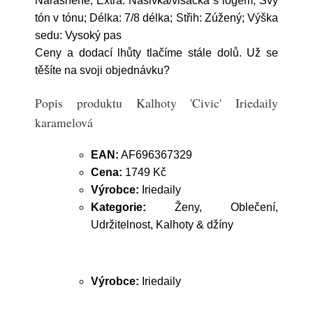
Nařásněné; Extra: Nášivka/visačka s logem, Švy
tón v tónu; Délka: 7/8 délka; Střih: Zúžený; Výška
sedu: Vysoký pas
Ceny a dodací lhůty tlačíme stále dolů. Už se
těšíte na svoji objednávku?
Popis produktu Kalhoty 'Civic' Iriedaily
karamelová
EAN:
AF696367329
Cena:
1749 Kč
Výrobce:
Iriedaily
Kategorie:
Ženy, Oblečení,
Udržitelnost, Kalhoty & džíny
Výrobce:
Iriedaily