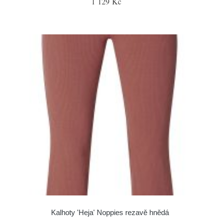
1 129 Kč
Kalhoty 'Heja' Noppies rezavě hnědá