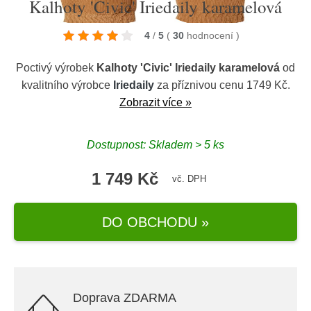
Kalhoty 'Civic' Iriedaily karamelová
4
/
5
(
30
hodnocení
)
Poctivý výrobek
Kalhoty 'Civic' Iriedaily karamelová
od
kvalitního výrobce
Iriedaily
za příznivou cenu 1749 Kč.
Zobrazit více »
Dostupnost: Skladem > 5 ks
1 749 Kč
vč. DPH
DO OBCHODU »
Doprava ZDARMA