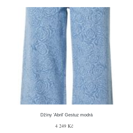
Džíny 'Abril' Gestuz modrá
4 249 Kč