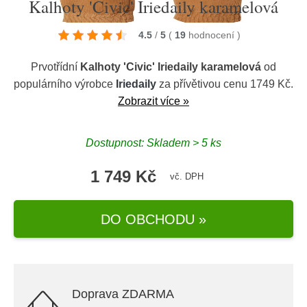
Kalhoty 'Civic' Iriedaily karamelová
4.5
/
5
(
19
hodnocení
)
Prvotřídní
Kalhoty 'Civic' Iriedaily karamelová
od
populárního výrobce
Iriedaily
za přívětivou cenu 1749 Kč.
Zobrazit více »
Dostupnost: Skladem > 5 ks
1 749 Kč
vč. DPH
DO OBCHODU »
Doprava ZDARMA