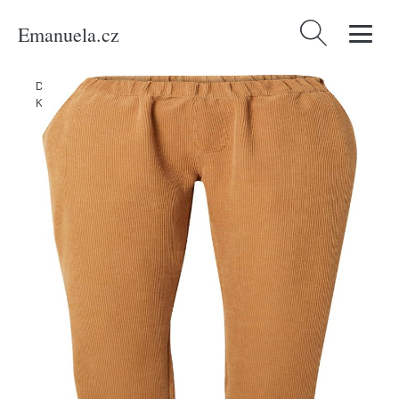
Emanuela.cz
Vyhledávání
Domů
/
Produkty
/
Ženy
/
Oblečení
/
Udržitelnost
/
Kalhoty & džíny
/
Kalhoty 'Civic' Iriedaily karamelová