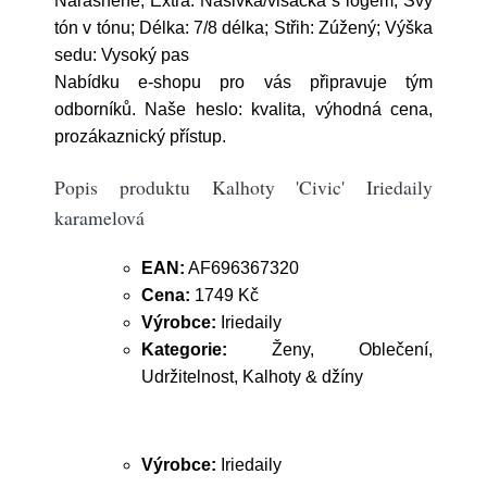
Nařásněné; Extra: Nášivka/visačka s logem, Švy
tón v tónu; Délka: 7/8 délka; Střih: Zúžený; Výška
sedu: Vysoký pas
Nabídku e-shopu pro vás připravuje tým
odborníků. Naše heslo: kvalita, výhodná cena,
prozákaznický přístup.
Popis produktu Kalhoty 'Civic' Iriedaily
karamelová
EAN:
AF696367320
Cena:
1749 Kč
Výrobce:
Iriedaily
Kategorie:
Ženy, Oblečení,
Udržitelnost, Kalhoty & džíny
Výrobce:
Iriedaily