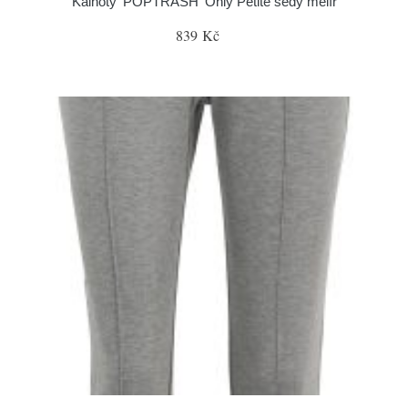
Kalhoty 'POPTRASH' Only Petite šedý melír
839 Kč