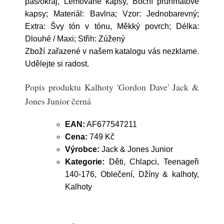
pas/okraj, Lemované kapsy, Boční průhmatové
kapsy; Materiál: Bavlna; Vzor: Jednobarevný;
Extra: Švy tón v tónu, Měkký povrch; Délka:
Dlouhé / Maxi; Střih: Zúžený
Zboží zařazené v našem katalogu vás nezklame.
Udělejte si radost.
Popis produktu Kalhoty 'Gordon Dave' Jack &
Jones Junior černá
EAN:
AF677547211
Cena:
749 Kč
Výrobce:
Jack & Jones Junior
Kategorie:
Děti, Chlapci, Teenageři
140-176, Oblečení, Džíny & kalhoty,
Kalhoty