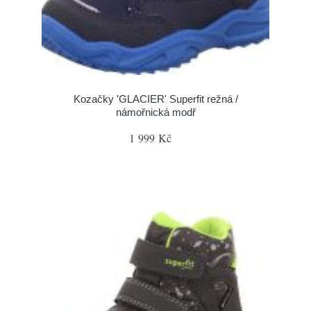
Kozačky 'GLACIER' Superfit režná /
námořnická modř
1 999 Kč