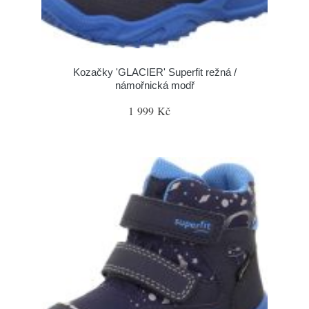
Kozačky 'GLACIER' Superfit režná /
námořnická modř
1 999 Kč