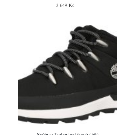
3 649 Kč
Sněhule Timberland černá / bílá