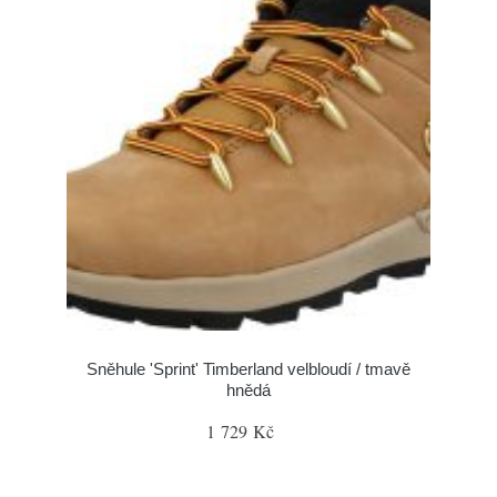
Sněhule 'Sprint' Timberland velbloudí / tmavě
hnědá
1 729 Kč