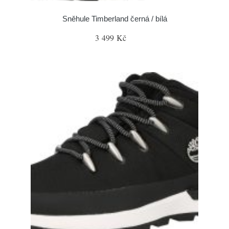
Sněhule Timberland černá / bílá
3 499 Kč