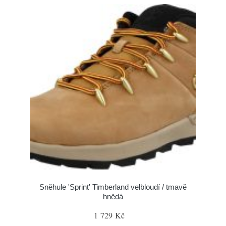
Sněhule 'Sprint' Timberland velbloudí / tmavě
hnědá
1 729 Kč