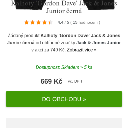
Kalhoty 'Gordon Dave' Jack & Jones
Junior černá
4.4
/
5
(
15
hodnocení
)
Žádaný produkt
Kalhoty 'Gordon Dave' Jack & Jones
Junior černá
od oblíbené značky
Jack & Jones Junior
v akci za 749 Kč.
Zobrazit více »
Dostupnost: Skladem > 5 ks
669 Kč
vč. DPH
DO OBCHODU »