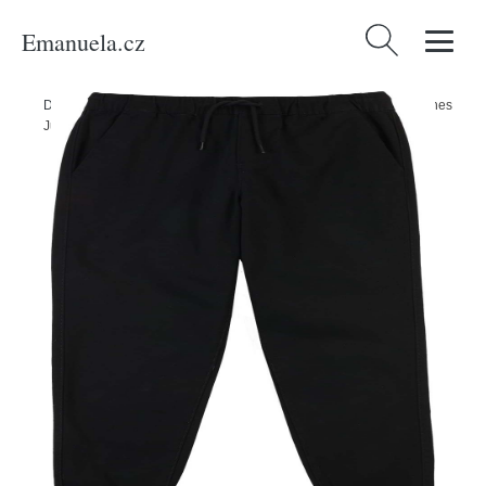
Emanuela.cz
Vyhledávání
Domů
/
Produkty
/
Děti
/
Chlapci
/
Kalhoty 'Gordon Dave' Jack & Jones
Junior černá