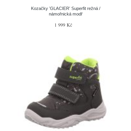
Kozačky 'GLACIER' Superfit režná /
námořnická modř
1 999 Kč