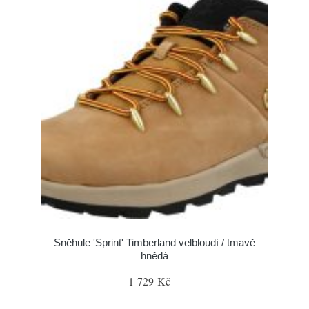
Sněhule 'Sprint' Timberland velbloudí / tmavě
hnědá
1 729 Kč