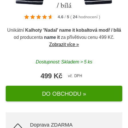
/ bílá
4.6
/
5
(
24
hodnocení
)
Unikátní
Kalhoty 'Nadal' name it kobaltová modř / bílá
od producenta
name it
za přívětivou cenu 499 Kč.
Zobrazit více »
Dostupnost: Skladem > 5 ks
499 Kč
vč. DPH
DO OBCHODU »
Doprava ZDARMA