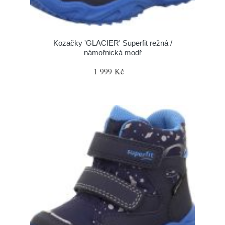
Kozačky 'GLACIER' Superfit režná /
námořnická modř
1 999 Kč