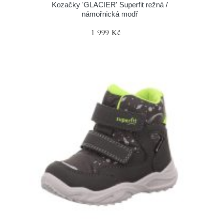
Kozačky 'GLACIER' Superfit režná /
námořnická modř
1 999 Kč