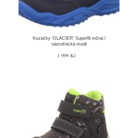
Kozačky 'GLACIER' Superfit režná /
námořnická modř
1 999 Kč