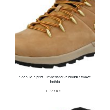
Sněhule 'Sprint' Timberland velbloudí / tmavě
hnědá
1 729 Kč