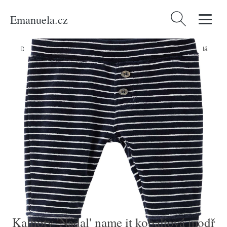
Emanuela.cz
Vyhledávání
Domů
/
Produkty
/
Děti
/
Kalhoty 'Nadal' name it kobaltová modř / bílá
Kalhoty 'Nadal' name it kobaltová modř