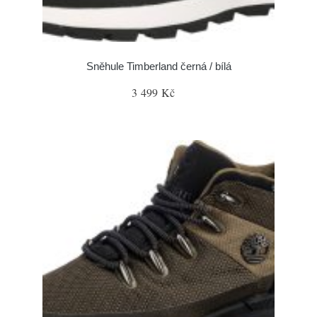
Sněhule Timberland černá / bílá
3 499 Kč