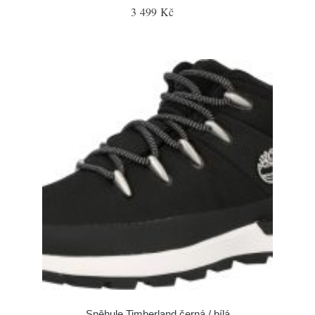
3 499 Kč
Sněhule Timberland černá / bílá