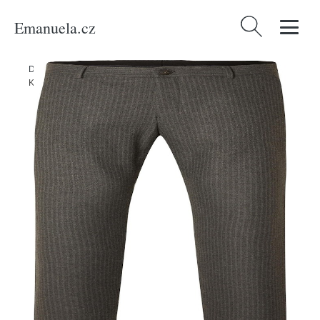
Emanuela.cz
Vyhledávání
Domů
/
Produkty
/
Muži
/
Oblečení
/
Udržitelnost
/
Kalhoty & džíny
/
Kalhoty 'Robert' Selected Homme tmavě šedá