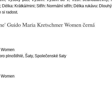
 Délka: Krátká/mini; Střih: Normální střih; Délka rukávu: Dlouhý
si radost.
anne' Guido Maria Kretschmer Women černá
r Women
ro plnoštíhlé, Šaty, Společenské šaty
er Women