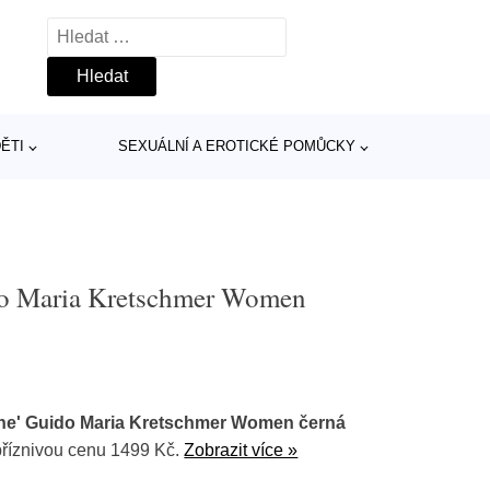
Vyhledávání
ĚTI
SEXUÁLNÍ A EROTICKÉ POMŮCKY
ido Maria Kretschmer Women
nne' Guido Maria Kretschmer Women černá
říznivou cenu 1499 Kč.
Zobrazit více »