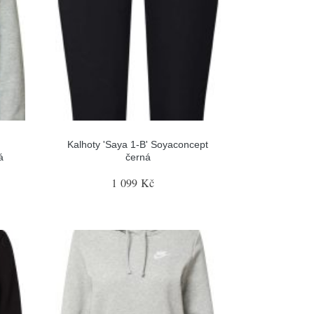
Kalhoty 'Saya 1-B' Soyaconcept
á
černá
1 099 Kč