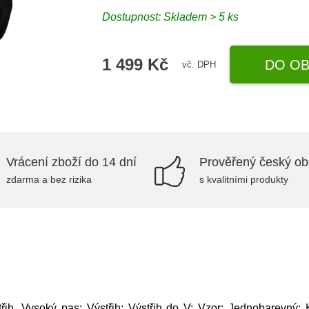
Dostupnost: Skladem > 5 ks
1 499 Kč
DO OB
vč. DPH
Vrácení zboží do 14 dní
Prověřený český o
zdarma a bez rizika
s kvalitními produkty
třih, Vysoký pas; Výstřih: Výstřih do V; Vzor: Jednobarevný; 