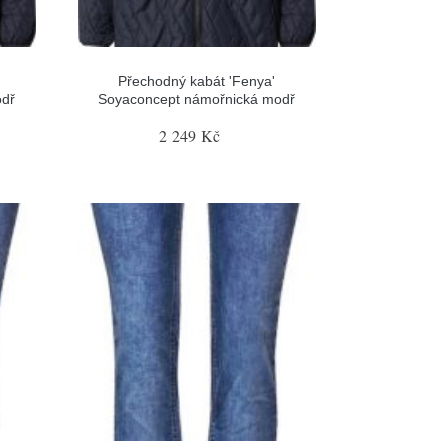
Přechodný kabát 'Fenya'
odř
Soyaconcept námořnická modř
2 249 Kč