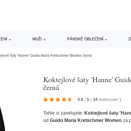
ČENÍ
MUŽI
PÁNSKÉ OBLEČENÍ
D
ejlové šaty 'Hanne' Guido Maria Kretschmer Women černá
Koktejlové šaty 'Hanne' Gu
černá
4.6
/
5
(
24
hodnocení
)
Tohle si zamilujete:
Koktejlové šaty 'Ha
od
Guido Maria Kretschmer Women
za p