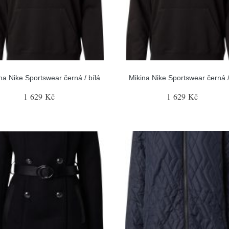
na Nike Sportswear černá / bílá
Mikina Nike Sportswear černá /
1 629 Kč
1 629 Kč