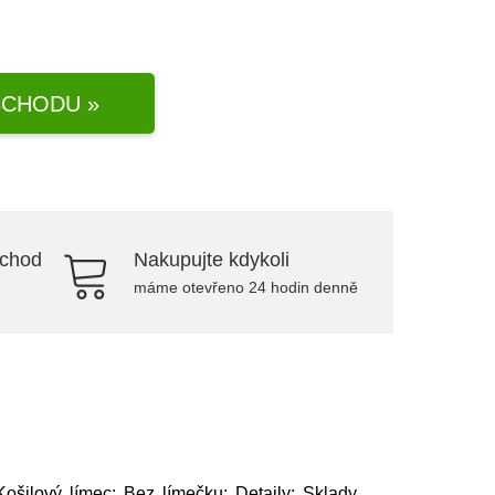
CHODU »
bchod
Nakupujte kdykoli
máme otevřeno 24 hodin denně
Košilový límec: Bez límečku; Detaily: Sklady,