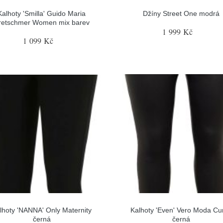
Kalhoty 'Smilla' Guido Maria
Džíny Street One modrá
retschmer Women mix barev
1 999 Kč
1 099 Kč
lhoty 'NANNA' Only Maternity
Kalhoty 'Even' Vero Moda Cu
černá
černá