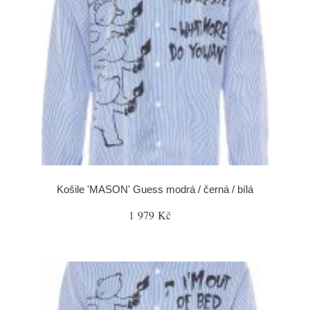
Košile 'MASON' Guess modrá / černá / bílá
1 979 Kč