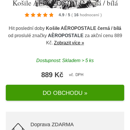
Košile AÉROPOSTALE černá / bílá
4.9
/
5
(
16
hodnocení
)
Hit poslední doby
Košile AÉROPOSTALE černá / bílá
od proslulé značky
AÈROPOSTALE
za akční cenu 889
Kč.
Zobrazit více »
Dostupnost: Skladem > 5 ks
889 Kč
vč. DPH
DO OBCHODU »
Doprava ZDARMA