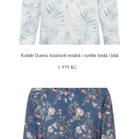
Košile Guess kouřově modrá / světle šedá / bílá
1 979 Kč