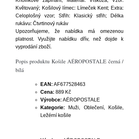
Knoflíkové zapínání; Materiál: Viskóza; Vzor:
Květovaný; Košilový límec: Límeček Kent; Extra:
Celoplošný vzor; Střih: Klasický střih; Délka
rukávu: Čtvrtinový rukáv
Upozorňujeme, že nabídka má omezenou
platnost. Využijte nabídku dřív, než dojde k
vyprodání zboží.
Popis produktu Košile AÉROPOSTALE černá /
bílá
EAN:
AF677528463
Cena:
889 Kč
Výrobce:
AÉROPOSTALE
Kategorie:
Muži, Oblečení, Košile,
Ležérní košile