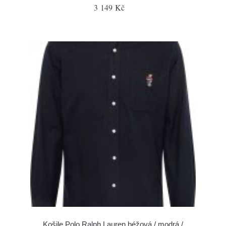
3 149 Kč
Košile Polo Ralph Lauren béžová / modrá /