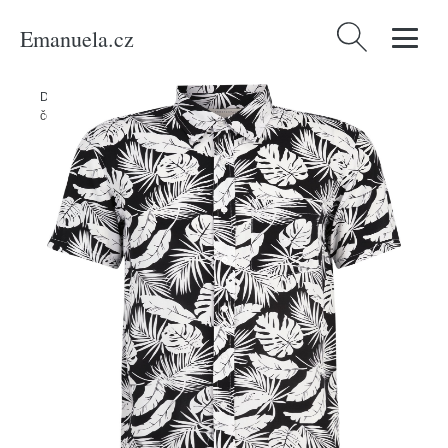
Emanuela.cz
Vyhledávání
Domů
/
Produkty
/
Muži
/
Oblečení
/
Košile
/
Košile AÉROPOSTALE
černá / bílá