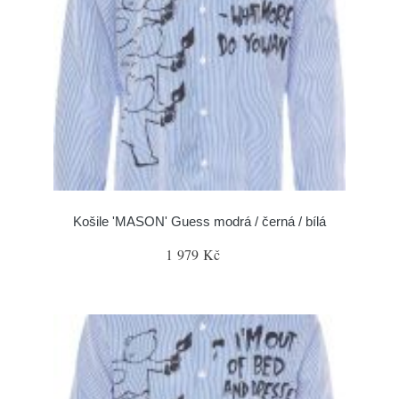
Košile 'MASON' Guess modrá / černá / bílá
1 979 Kč