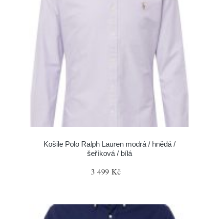
Košile Polo Ralph Lauren modrá / hnědá /
šeříková / bílá
3 499 Kč