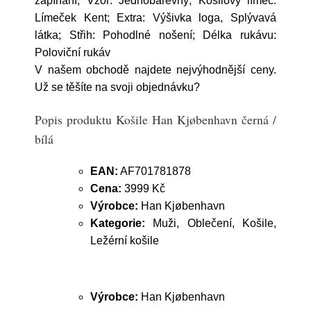
zapínání; Vzor: Jednobarevný; Košilový límec:
Límeček Kent; Extra: Výšivka loga, Splývavá
látka; Střih: Pohodlné nošení; Délka rukávu:
Poloviční rukáv
V našem obchodě najdete nejvýhodnější ceny.
Už se těšíte na svoji objednávku?
Popis produktu Košile Han Kjøbenhavn černá /
bílá
EAN:
AF701781878
Cena:
3999 Kč
Výrobce:
Han Kjøbenhavn
Kategorie:
Muži, Oblečení, Košile,
Ležérní košile
Výrobce:
Han Kjøbenhavn