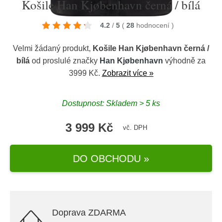
Košile Han Kjøbenhavn černá / bílá
4.2
/
5
(
28
hodnocení
)
Velmi žádaný produkt,
Košile Han Kjøbenhavn černá /
bílá
od proslulé značky
Han Kjøbenhavn
výhodně za
3999 Kč.
Zobrazit více »
Dostupnost: Skladem > 5 ks
3 999 Kč
vč. DPH
DO OBCHODU »
Doprava ZDARMA