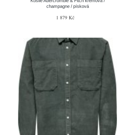
Košile Abercrombie & Fitch krémová /
champagne / písková
1 879 Kč