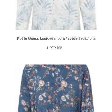
Košile Guess kouřově modrá / světle šedá / bílá
1 979 Kč