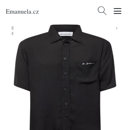
Emanuela.cz
Vyhledávání
Domů
/
Produkty
/
Muži
/
Oblečení
/
Košile
/
Košile Han Kjøbenhavn
černá / bílá