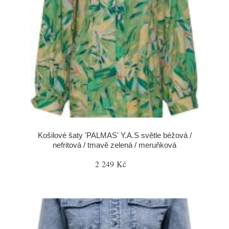
Košilové šaty 'PALMAS' Y.A.S světle béžová /
nefritová / tmavě zelená / meruňková
2 249 Kč