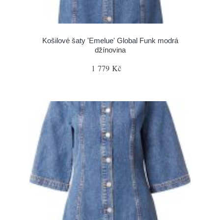
Košilové šaty 'Emelue' Global Funk modrá
džínovina
1 779 Kč