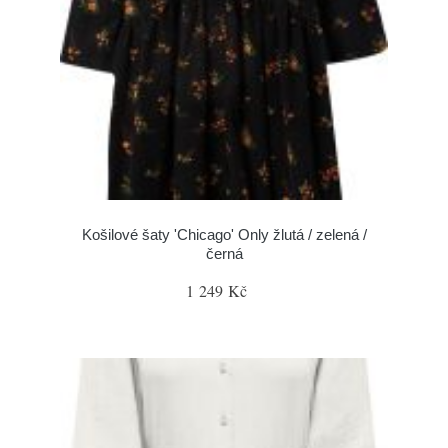
Košilové šaty 'Chicago' Only žlutá / zelená /
černá
1 249 Kč