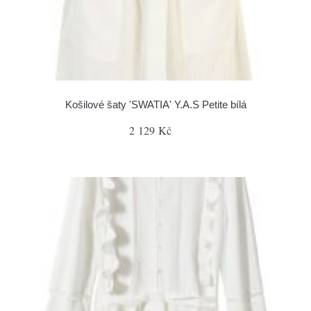
Košilové šaty 'SWATIA' Y.A.S Petite bílá
2 129 Kč