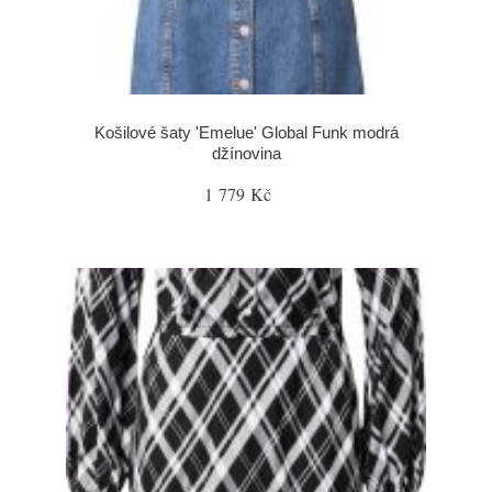
Košilové šaty 'Emelue' Global Funk modrá
džínovina
1 779 Kč