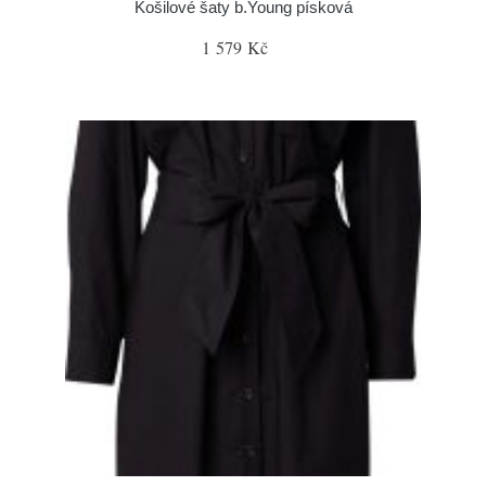
Košilové šaty b.Young písková
1 579 Kč