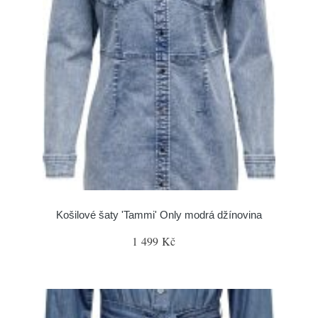
Košilové šaty 'Tammi' Only modrá džínovina
1 499 Kč