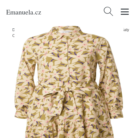
Emanuela.cz
Vyhledávání
Domů
/
Produkty
/
Ženy
/
Oblečení
/
Šaty
/
Košilové šaty
/
Košilové šaty
Compania Fantastica béžová / námořnická modř / rákos / pink