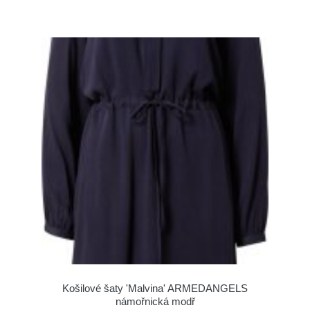
Košilové šaty 'Malvina' ARMEDANGELS
námořnická modř