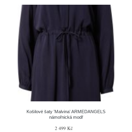
Košilové šaty 'Malvina' ARMEDANGELS
námořnická modř
2 499 Kč