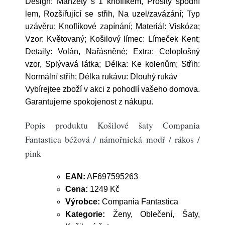
Design: Manžety s 1 knoflíkem, Prošitý spodní
lem, Rozšiřující se střih, Na uzel/zavázání; Typ
uzávěru: Knoflíkové zapínání; Materiál: Viskóza;
Vzor: Květovaný; Košilový límec: Límeček Kent;
Detaily: Volán, Nařásněné; Extra: Celoplošný
vzor, Splývavá látka; Délka: Ke kolenům; Střih:
Normální střih; Délka rukávu: Dlouhý rukáv
Vybírejtee zboží v akci z pohodlí vašeho domova.
Garantujeme spokojenost z nákupu.
Popis produktu Košilové šaty Compania
Fantastica béžová / námořnická modř / rákos /
pink
EAN:
AF697595263
Cena:
1249 Kč
Výrobce:
Compania Fantastica
Kategorie:
Ženy, Oblečení, Šaty,