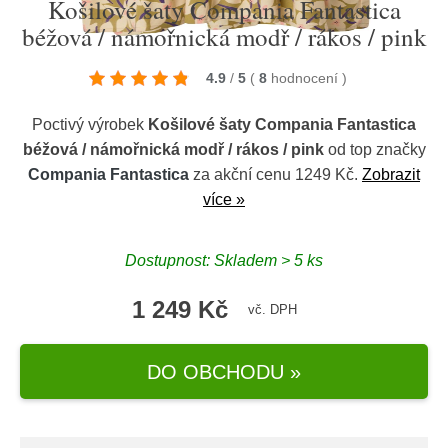
Košilové šaty Compania Fantastica
béžová / námořnická modř / rákos / pink
4.9
/
5
(
8
hodnocení
)
Poctivý výrobek
Košilové šaty Compania Fantastica
béžová / námořnická modř / rákos / pink
od top značky
Compania Fantastica
za akční cenu 1249 Kč.
Zobrazit
více »
Dostupnost: Skladem > 5 ks
1 249 Kč
vč. DPH
DO OBCHODU »