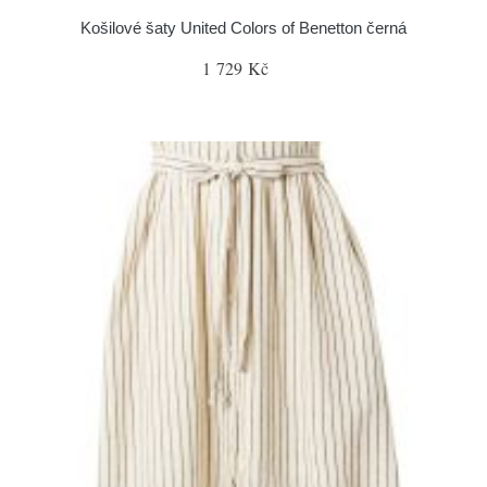
Košilové šaty United Colors of Benetton černá
1 729 Kč