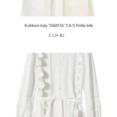
Košilové šaty 'SWATIA' Y.A.S Petite bílá
2 129 Kč