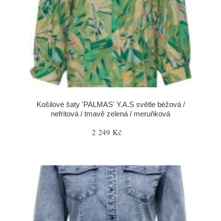
Košilové šaty 'PALMAS' Y.A.S světle béžová /
nefritová / tmavě zelená / meruňková
2 249 Kč