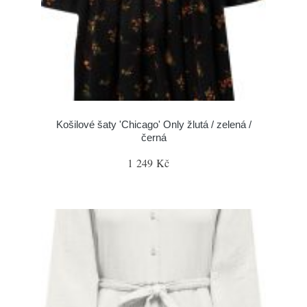
Košilové šaty 'Chicago' Only žlutá / zelená /
černá
1 249 Kč