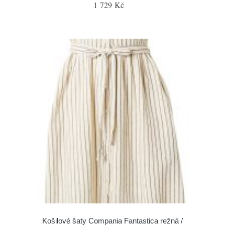
1 729 Kč
Košilové šaty Compania Fantastica režná /