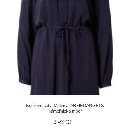
Košilové šaty 'Malvina' ARMEDANGELS
námořnická modř
2 499 Kč