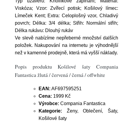
Typ uzávěru: Knoflíkové zapínání; Materiál:
Viskóza; Vzor: Zvířecí potisk; Košilový límec:
Límeček Kent; Extra: Celoplošný vzor, Chladivý
povrch; Délka: 3/4 délka; Střih: Normální střih;
Délka rukávu: Dlouhý rukáv
Ve slevě nabízíme nepřeberné množství dalších
položek. Nakupování na internetu je výhodnější
než v kamenné prodejně, která má vyšší náklady.
Popis produktu Košilové šaty Compania
Fantastica žlutá / červená / černá / offwhite
EAN:
AF697595251
Cena:
1999 Kč
Výrobce:
Compania Fantastica
Kategorie:
Ženy, Oblečení, Šaty,
Košilové šaty