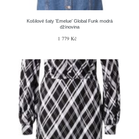
Košilové šaty 'Emelue' Global Funk modrá
džínovina
1 779 Kč