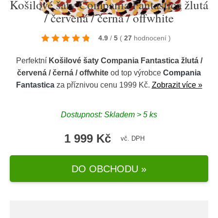
Košilové šaty Compania Fantastica žlutá
/ červená / černá / offwhite
4.9
/
5
(
27
hodnocení
)
Perfektní
Košilové šaty Compania Fantastica žlutá /
červená / černá / offwhite
od top výrobce
Compania
Fantastica
za příznivou cenu 1999 Kč.
Zobrazit více »
Dostupnost: Skladem > 5 ks
1 999 Kč
vč. DPH
DO OBCHODU »