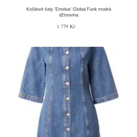
Košilové šaty 'Emelue' Global Funk modrá
džínovina
1 779 Kč