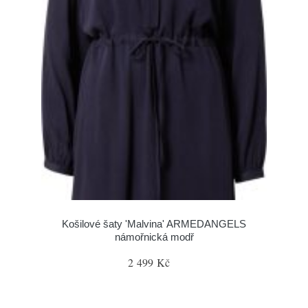
Košilové šaty 'Malvina' ARMEDANGELS
námořnická modř
2 499 Kč