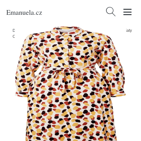
Emanuela.cz
Vyhledávání
Domů
/
Produkty
/
Ženy
/
Oblečení
/
Šaty
/
Košilové šaty
/
Košilové šaty
Compania Fantastica žlutá / červená / černá / offwhite