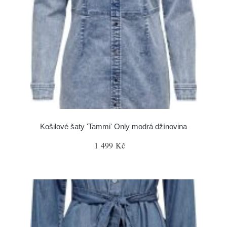
Košilové šaty 'Tammi' Only modrá džínovina
1 499 Kč