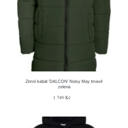
Zimní kabát 'DALCON' Noisy May tmavě
zelená
1 749 Kč