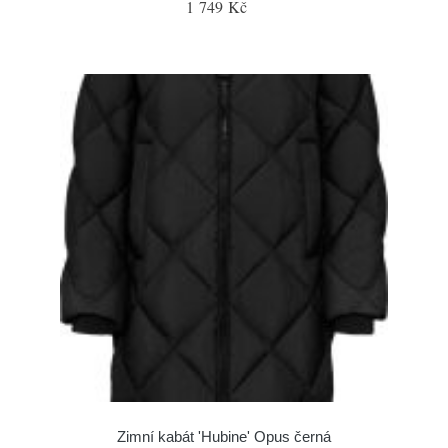
1 749 Kč
Zimní kabát 'Hubine' Opus černá