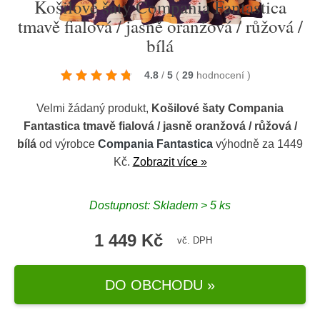
Košilové šaty Compania Fantastica
tmavě fialová / jasně oranžová / růžová /
bílá
4.8
/
5
(
29
hodnocení
)
Velmi žádaný produkt,
Košilové šaty Compania
Fantastica tmavě fialová / jasně oranžová / růžová /
bílá
od výrobce
Compania Fantastica
výhodně za 1449
Kč.
Zobrazit více »
Dostupnost: Skladem > 5 ks
1 449 Kč
vč. DPH
DO OBCHODU »