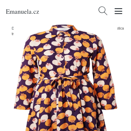
Emanuela.cz
Vyhledávání
Domů
/
Produkty
/
Ženy
/
Oblečení
/
Košilové šaty Compania Fantastica
tmavě fialová / jasně oranžová / růžová / bílá