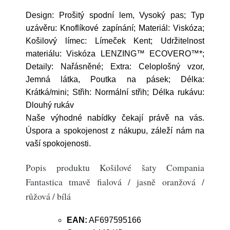
Design: Prošitý spodní lem, Vysoký pas; Typ
uzávěru: Knoflíkové zapínání; Materiál: Viskóza;
Košilový límec: Límeček Kent; Udržitelnost
materiálu: Viskóza LENZING™ ECOVERO™*;
Detaily: Nařásněné; Extra: Celoplošný vzor,
Jemná látka, Poutka na pásek; Délka:
Krátká/mini; Střih: Normální střih; Délka rukávu:
Dlouhý rukáv
Naše výhodné nabídky čekají právě na vás.
Úspora a spokojenost z nákupu, záleží nám na
vaší spokojenosti.
Popis produktu Košilové šaty Compania
Fantastica tmavě fialová / jasně oranžová /
růžová / bílá
EAN:
AF697595166