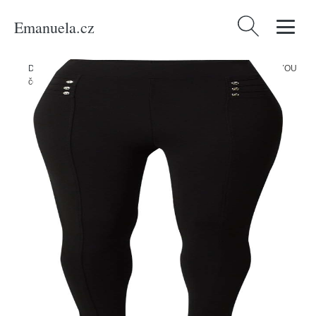
Emanuela.cz
Vyhledávání
Domů
/
Produkty
/
Ženy
/
Oblečení
/
Kalhoty
/
Legíny 'Rita' ABOUT YOU
černá