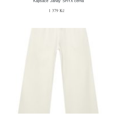
Kapsáče 'Janay' SHYX černá
1 379 Kč