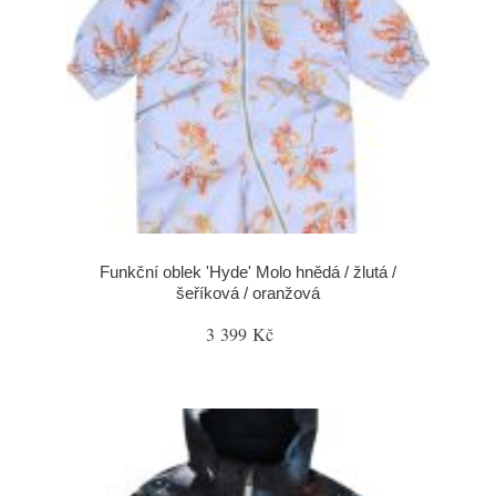
Funkční oblek 'Hyde' Molo hnědá / žlutá /
šeříková / oranžová
3 399 Kč