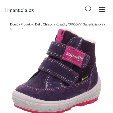
Emanuela.cz
Vyhledávání
Domů
/
Produkty
/
Děti
/
Chlapci
/
Kozačky 'GROOVY' Superfit fialová /
světle fialová