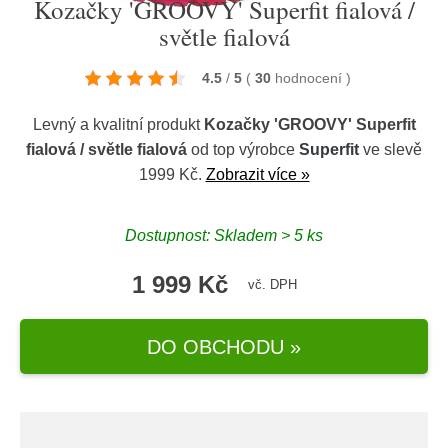
Kozačky 'GROOVY' Superfit fialová /
světle fialová
4.5
/
5
(
30
hodnocení
)
Levný a kvalitní produkt
Kozačky 'GROOVY' Superfit
fialová / světle fialová
od top výrobce
Superfit
ve slevě
1999 Kč.
Zobrazit více »
Dostupnost: Skladem > 5 ks
1 999 Kč
vč. DPH
DO OBCHODU »