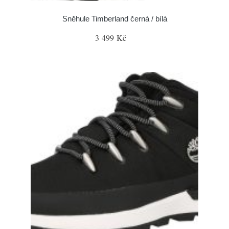
Sněhule Timberland černá / bílá
3 499 Kč