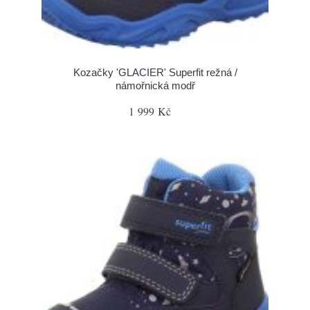
Kozačky 'GLACIER' Superfit režná /
námořnická modř
1 999 Kč