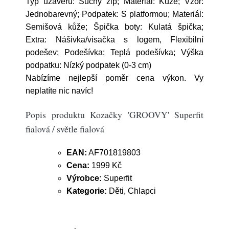
Typ uzávěru: Suchý zip; Materiál: Kůže; Vzor:
Jednobarevný; Podpatek: S platformou; Materiál:
Semišová kůže; Špička boty: Kulatá špička;
Extra: Nášivka/visačka s logem, Flexibilní
podešev; Podešívka: Teplá podešívka; Výška
podpatku: Nízký podpatek (0-3 cm)
Nabízíme nejlepší poměr cena výkon. Vy
neplatíte nic navíc!
Popis produktu Kozačky 'GROOVY' Superfit
fialová / světle fialová
EAN:
AF701819803
Cena:
1999 Kč
Výrobce:
Superfit
Kategorie:
Děti, Chlapci