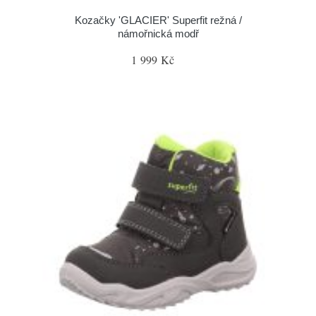
Kozačky 'GLACIER' Superfit režná /
námořnická modř
1 999 Kč