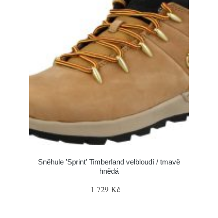
Sněhule 'Sprint' Timberland velbloudí / tmavě
hnědá
1 729 Kč