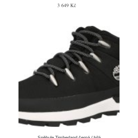
3 649 Kč
Sněhule Timberland černá / bílá