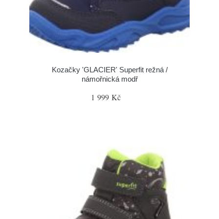
Kozačky 'GLACIER' Superfit režná /
námořnická modř
1 999 Kč