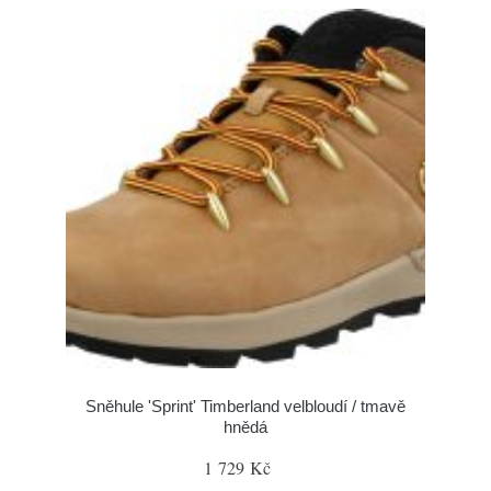
Sněhule 'Sprint' Timberland velbloudí / tmavě
hnědá
1 729 Kč