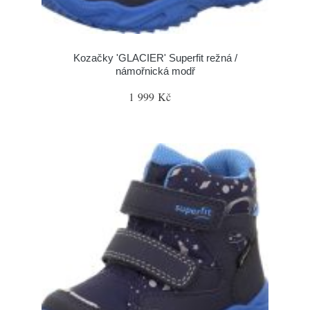
Kozačky 'GLACIER' Superfit režná /
námořnická modř
1 999 Kč