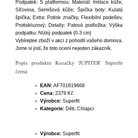
Podpatek: S platformou; Materiál: Imitace kůže,
Síťovina, Semišová kůže; Špička boty: Kulatá
špička; Extra: Potisk značky, Flexibilní podešev,
Protiskluzový; Detaily: Patová podložka; Výška
podpatku: Nízký podpatek (0-3 cm)
Vybírejtee zboží v akci z pohodlí vašeho domova.
Jsme si jistí, že toto ocení nejeden zákazník.
Popis produktu Kozačky 'JUPITER' Superfit
černá
EAN:
AF701819668
Cena:
2379 Kč
Výrobce:
Superfit
Kategorie:
Děti, Chlapci
Výrobce:
Superfit