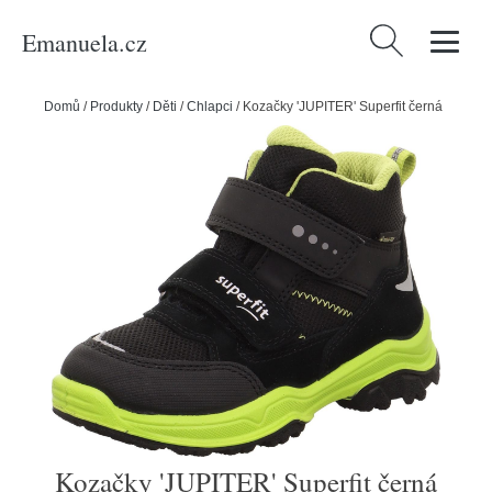
Emanuela.cz
Vyhledávání
Domů
/
Produkty
/
Děti
/
Chlapci
/
Kozačky 'JUPITER' Superfit černá
Kozačky 'JUPITER' Superfit černá