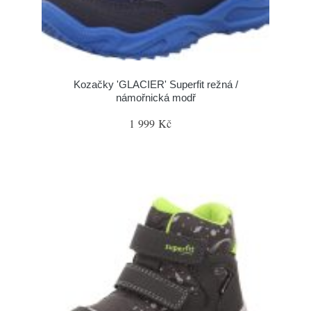
Kozačky 'GLACIER' Superfit režná /
námořnická modř
1 999 Kč