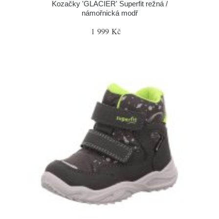
Kozačky 'GLACIER' Superfit režná /
námořnická modř
1 999 Kč