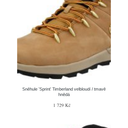
Sněhule 'Sprint' Timberland velbloudí / tmavě
hnědá
1 729 Kč