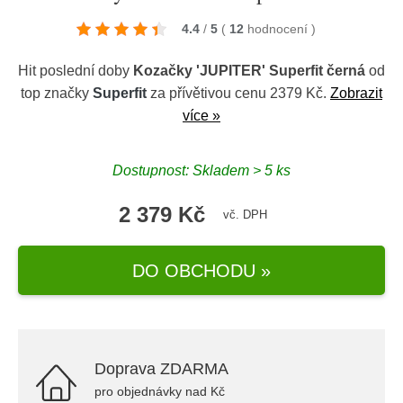
4.4
/
5
(
12
hodnocení
)
Hit poslední doby
Kozačky 'JUPITER' Superfit černá
od
top značky
Superfit
za přívětivou cenu 2379 Kč.
Zobrazit
více »
Dostupnost: Skladem > 5 ks
2 379 Kč
vč. DPH
DO OBCHODU »
Doprava ZDARMA
pro objednávky nad Kč