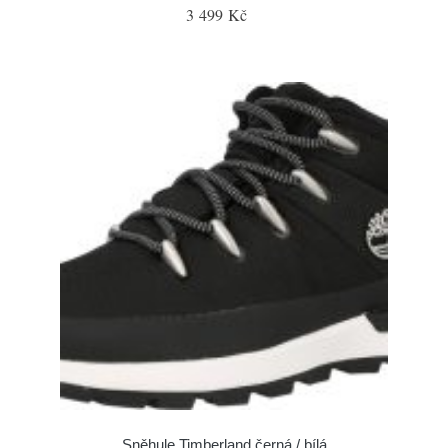
3 499 Kč
Sněhule Timberland černá / bílá