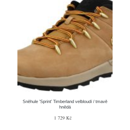
Sněhule 'Sprint' Timberland velbloudí / tmavě
hnědá
1 729 Kč