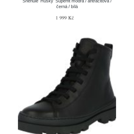
Sněhule 'Husky' Superfit modrá / antracitová /
černá / bílá
1 999 Kč