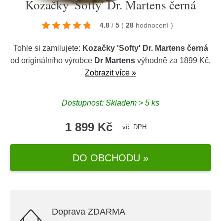
Kozačky 'Softy' Dr. Martens černá
4.8
/
5
(
28
hodnocení
)
Tohle si zamilujete:
Kozačky 'Softy' Dr. Martens černá
od originálního výrobce
Dr Martens
výhodně za 1899 Kč.
Zobrazit více »
Dostupnost: Skladem > 5 ks
1 899 Kč
vč. DPH
DO OBCHODU »
Doprava ZDARMA