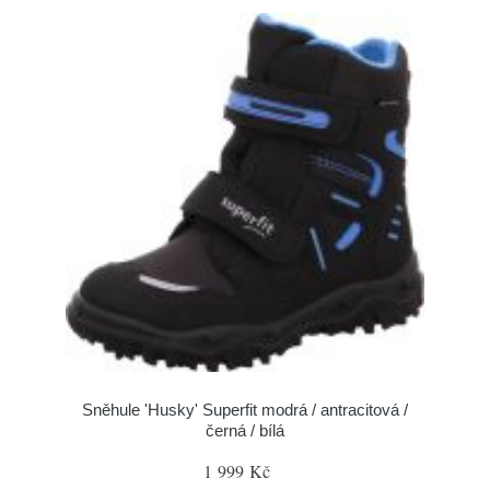
Sněhule 'Husky' Superfit modrá / antracitová /
černá / bílá
1 999 Kč