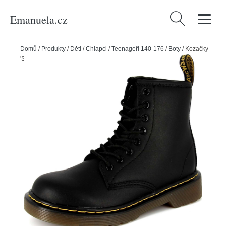
Emanuela.cz
Vyhledávání
Domů
/
Produkty
/
Děti
/
Chlapci
/
Teenageři 140-176
/
Boty
/
Kozačky
'Softy' Dr. Martens černá