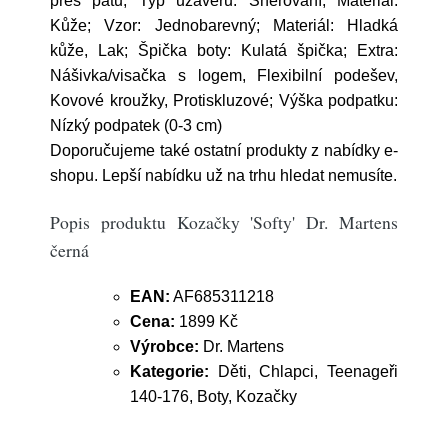
přes patu; Typ uzávěru: Šněrování; Materiál:
Kůže; Vzor: Jednobarevný; Materiál: Hladká
kůže, Lak; Špička boty: Kulatá špička; Extra:
Nášivka/visačka s logem, Flexibilní podešev,
Kovové kroužky, Protiskluzové; Výška podpatku:
Nízký podpatek (0-3 cm)
Doporučujeme také ostatní produkty z nabídky e-
shopu. Lepší nabídku už na trhu hledat nemusíte.
Popis produktu Kozačky 'Softy' Dr. Martens
černá
EAN:
AF685311218
Cena:
1899 Kč
Výrobce:
Dr. Martens
Kategorie:
Děti, Chlapci, Teenageři
140-176, Boty, Kozačky