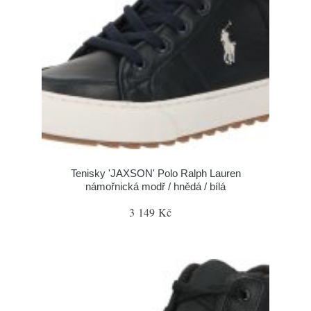
Tenisky 'JAXSON' Polo Ralph Lauren
námořnická modř / hnědá / bílá
3 149 Kč