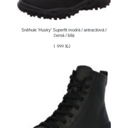
Sněhule 'Husky' Superfit modrá / antracitová /
černá / bílá
1 999 Kč