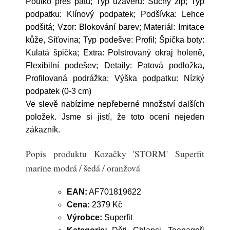
Poutko přes patu; Typ uzávěru: Suchý zip; Typ
podpatku: Klínový podpatek; Podšívka: Lehce
podšitá; Vzor: Blokování barev; Materiál: Imitace
kůže, Síťovina; Typ podešve: Profil; Špička boty:
Kulatá špička; Extra: Polstrovaný okraj holeně,
Flexibilní podešev; Detaily: Patová podložka,
Profilovaná podrážka; Výška podpatku: Nízký
podpatek (0-3 cm)
Ve slevě nabízíme nepřeberné množství dalších
položek. Jsme si jistí, že toto ocení nejeden
zákazník.
Popis produktu Kozačky 'STORM' Superfit
marine modrá / šedá / oranžová
EAN:
AF701819622
Cena:
2379 Kč
Výrobce:
Superfit