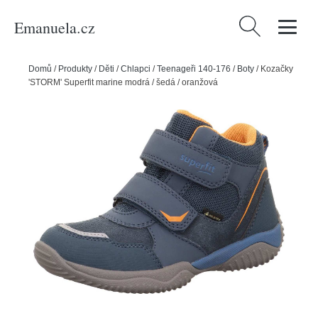
Emanuela.cz
Vyhledávání
Domů
/
Produkty
/
Děti
/
Chlapci
/
Teenageři 140-176
/
Boty
/
Kozačky
'STORM' Superfit marine modrá / šedá / oranžová