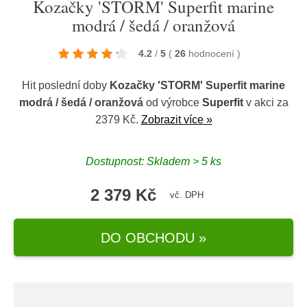
Kozačky 'STORM' Superfit marine
modrá / šedá / oranžová
4.2
/
5
(
26
hodnocení
)
Hit poslední doby
Kozačky 'STORM' Superfit marine
modrá / šedá / oranžová
od výrobce
Superfit
v akci za
2379 Kč.
Zobrazit více »
Dostupnost: Skladem > 5 ks
2 379 Kč
vč. DPH
DO OBCHODU »