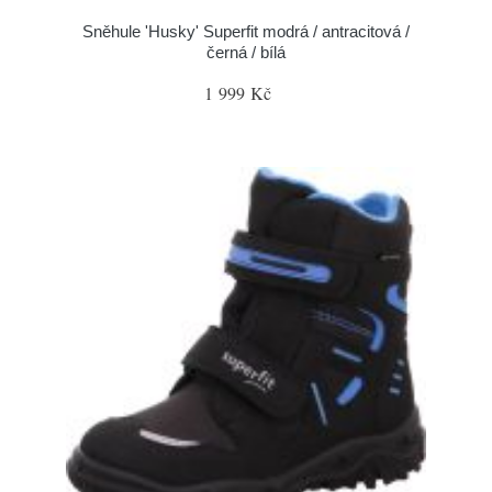
Sněhule 'Husky' Superfit modrá / antracitová /
černá / bílá
1 999 Kč