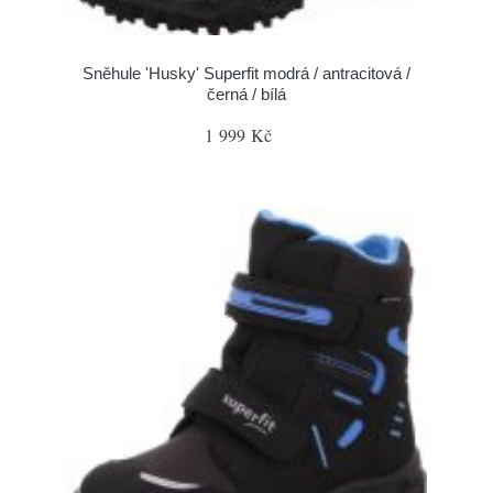
Sněhule 'Husky' Superfit modrá / antracitová /
černá / bílá
1 999 Kč