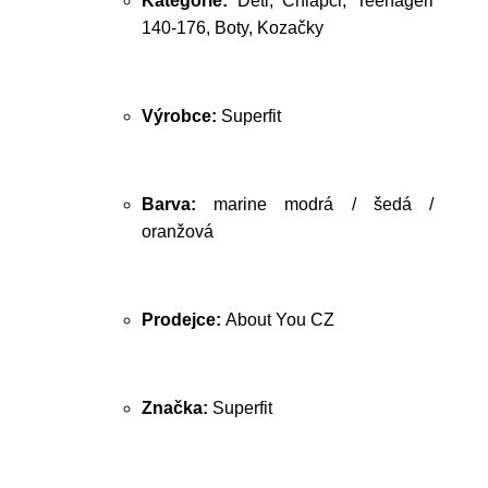
Kategorie:
Děti, Chlapci, Teenageři
140-176, Boty, Kozačky
Výrobce:
Superfit
Barva:
marine modrá / šedá /
oranžová
Prodejce:
About You CZ
Značka:
Superfit