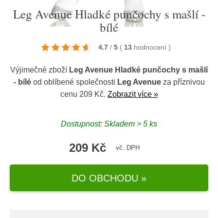
Leg Avenue Hladké punčochy s mašlí -
bílé
4.7
/
5
(
13
hodnocení
)
Výjimečné zboží
Leg Avenue Hladké punčochy s mašlí
- bílé
od oblíbené společnosti
Leg Avenue
za příznivou
cenu 209 Kč.
Zobrazit více »
Dostupnost: Skladem > 5 ks
209 Kč
vč. DPH
DO OBCHODU »