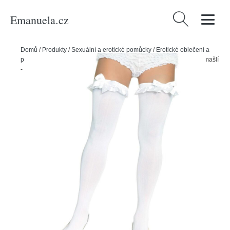
Emanuela.cz
Vyhledávání
Domů
/
Produkty
/
Sexuální a erotické pomůcky
/
Erotické oblečení a
prádlo
/
Dámské erotické prádlo
/
Leg Avenue Hladké punčochy s mašlí
- bílé