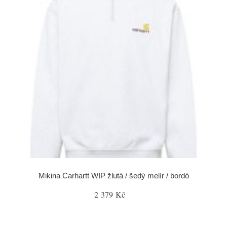
Mikina Carhartt WIP žlutá / šedý melír / bordó
2 379 Kč