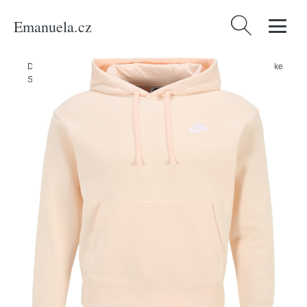
Emanuela.cz
Vyhledávání
Domů
/
Produkty
/
Muži
/
Oblečení
/
Mikiny
/
Mikina 'Club Fleece' Nike
Sportswear světle béžová / bílá