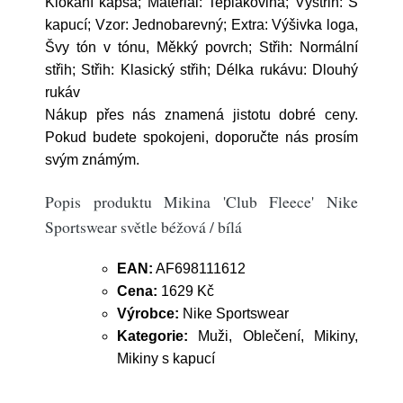
Klokaní kapsa; Materiál: Teplákovina; Výstřih: S
kapucí; Vzor: Jednobarevný; Extra: Výšivka loga,
Švy tón v tónu, Měkký povrch; Střih: Normální
střih; Střih: Klasický střih; Délka rukávu: Dlouhý
rukáv
Nákup přes nás znamená jistotu dobré ceny.
Pokud budete spokojeni, doporučte nás prosím
svým známým.
Popis produktu Mikina 'Club Fleece' Nike
Sportswear světle béžová / bílá
EAN:
AF698111612
Cena:
1629 Kč
Výrobce:
Nike Sportswear
Kategorie:
Muži, Oblečení, Mikiny,
Mikiny s kapucí