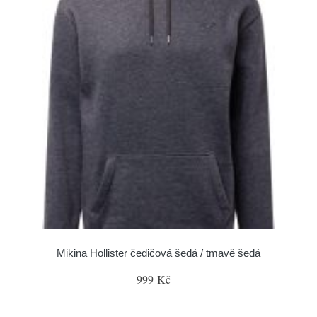
Mikina Hollister čedičová šedá / tmavě šedá
999 Kč