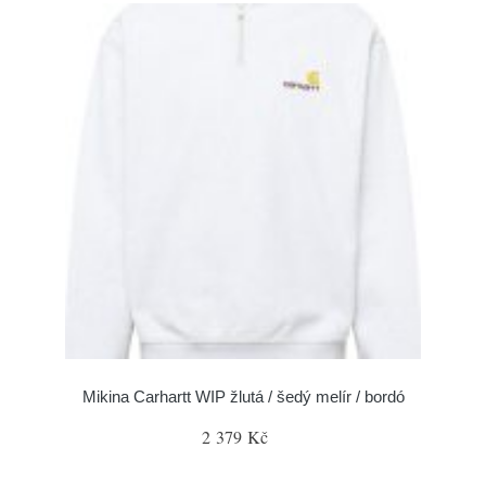
Mikina Carhartt WIP žlutá / šedý melír / bordó
2 379 Kč