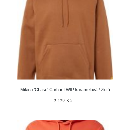
Mikina 'Chase' Carhartt WIP karamelová / žlutá
2 129 Kč