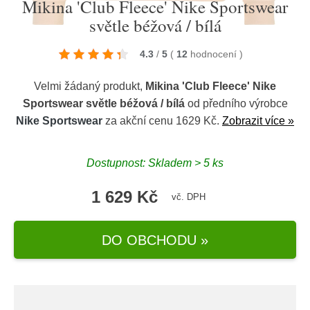
Mikina 'Club Fleece' Nike Sportswear
světle béžová / bílá
4.3
/
5
(
12
hodnocení
)
Velmi žádaný produkt,
Mikina 'Club Fleece' Nike
Sportswear světle béžová / bílá
od předního výrobce
Nike Sportswear
za akční cenu 1629 Kč.
Zobrazit více »
Dostupnost: Skladem > 5 ks
1 629 Kč
vč. DPH
DO OBCHODU »