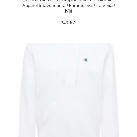
Apparel tmavě modrá / karamelová / červená /
bílá
1 249 Kč