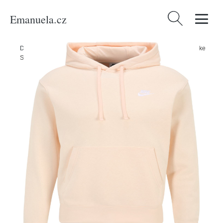
Emanuela.cz
Vyhledávání
Domů
/
Produkty
/
Muži
/
Oblečení
/
Mikiny
/
Mikina 'Club Fleece' Nike
Sportswear světle béžová / bílá