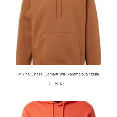
Mikina 'Chase' Carhartt WIP karamelová / žlutá
2 129 Kč