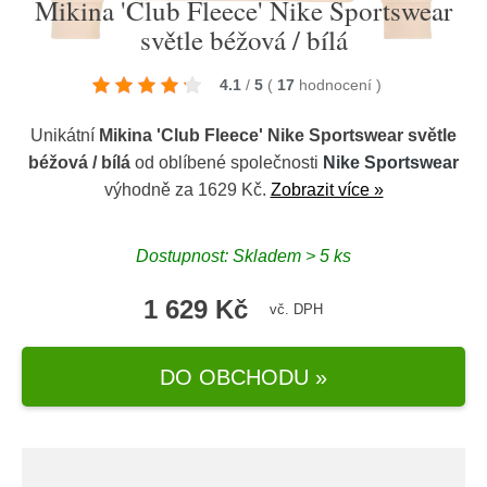
Mikina 'Club Fleece' Nike Sportswear
světle béžová / bílá
4.1
/
5
(
17
hodnocení
)
Unikátní
Mikina 'Club Fleece' Nike Sportswear světle
béžová / bílá
od oblíbené společnosti
Nike Sportswear
výhodně za 1629 Kč.
Zobrazit více »
Dostupnost: Skladem > 5 ks
1 629 Kč
vč. DPH
DO OBCHODU »