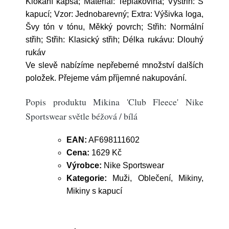
Klokaní kapsa; Materiál: Teplákovina; Výstřih: S
kapucí; Vzor: Jednobarevný; Extra: Výšivka loga,
Švy tón v tónu, Měkký povrch; Střih: Normální
střih; Střih: Klasický střih; Délka rukávu: Dlouhý
rukáv
Ve slevě nabízíme nepřeberné množství dalších
položek. Přejeme vám příjemné nakupování.
Popis produktu Mikina 'Club Fleece' Nike
Sportswear světle béžová / bílá
EAN:
AF698111602
Cena:
1629 Kč
Výrobce:
Nike Sportswear
Kategorie:
Muži, Oblečení, Mikiny,
Mikiny s kapucí