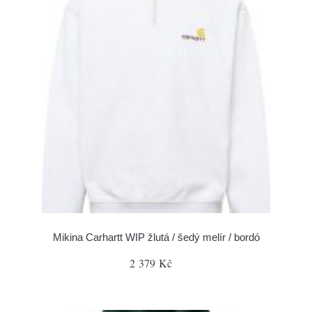
Mikina Carhartt WIP žlutá / šedý melír / bordó
2 379 Kč