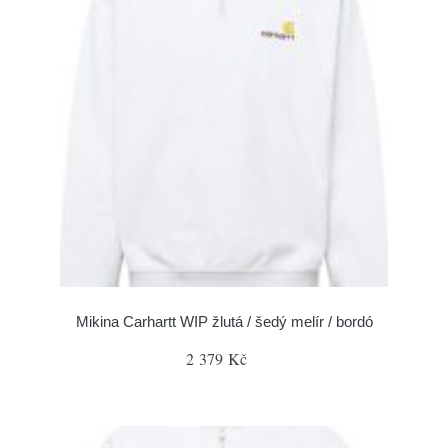
Mikina Carhartt WIP žlutá / šedý melír / bordó
2 379 Kč