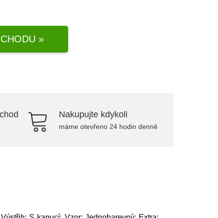
CHODU »
bchod
Nakupujte kdykoli
máme otevřeno 24 hodin denně
Výstřih: S kapucí; Vzor: Jednobarevný; Extra: