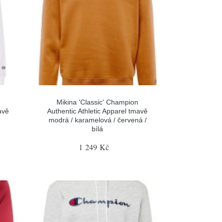
Mikina 'Classic' Champion
avě
Authentic Athletic Apparel tmavě
modrá / karamelová / červená /
bílá
1 249 Kč