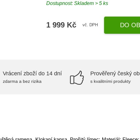
Dostupnost: Skladem > 5 ks
1 999 Kč
DO OB
vč. DPH
Vrácení zboží do 14 dní
Prověřený český o
zdarma a bez rizika
s kvalitními produkty
ěná ramena, Klokaní kapsa, Prošitý límec; Materiál: Fleece; 