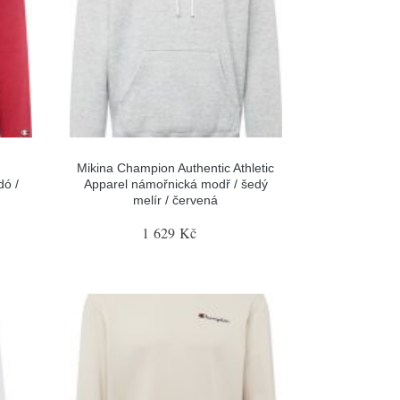
Mikina Champion Authentic Athletic
dó /
Apparel námořnická modř / šedý
melír / červená
1 629 Kč