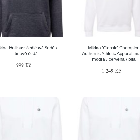
kina Hollister čedičová šedá /
Mikina 'Classic' Champion
tmavě šedá
Authentic Athletic Apparel tm
modrá / červená / bílá
999 Kč
1 249 Kč