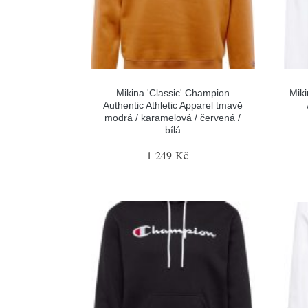
Mikina 'Classic' Champion
Miki
Authentic Athletic Apparel tmavě
modrá / karamelová / červená /
bílá
1 249 Kč