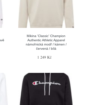
Mikina 'Classic' Champion
avě
Authentic Athletic Apparel
námořnická modř / kámen /
červená / bílá
1 249 Kč