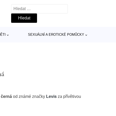
Vyhledávání
ĚTI
SEXUÁLNÍ A EROTICKÉ POMŮCKY
ná
 černá
od známé značky
Levis
za přívětivou