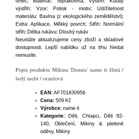
límec; Materiál: Teplákovina; Výstřih: Kulatý
výstřih; Vzor: Potisk - motiv; Udržitelnost
materiálu: Bavlna (z ekologického zemědělství);
Extra: Aplikace, Měkký povrch; Střih: Normální
střih; Délka rukávu: Dlouhý rukáv
Neustále aktualizujeme ceny zboží a skladové
dostupnosti. Lepší nabídku už na trhu hledat
nemusíte.
Popis produktu Mikina 'Dennis' name it žlutá /
šedý melír / oranžová
EAN:
AF701830956
Cena:
509 Kč
Výrobce:
name it
Kategorie:
Děti, Chlapci, Děti 92-
140, Oblečení, Mikiny & pletené
oděvy, Mikiny