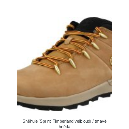
Sněhule 'Sprint' Timberland velbloudí / tmavě
hnědá