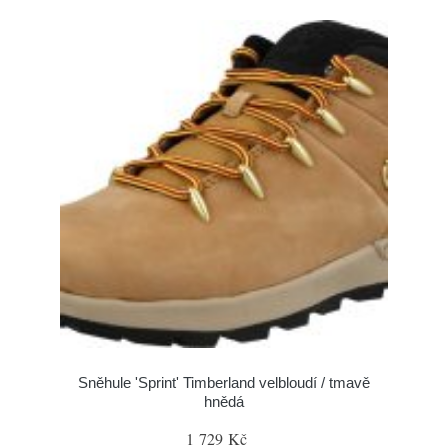
Sněhule 'Sprint' Timberland velbloudí / tmavě
hnědá
1 729 Kč