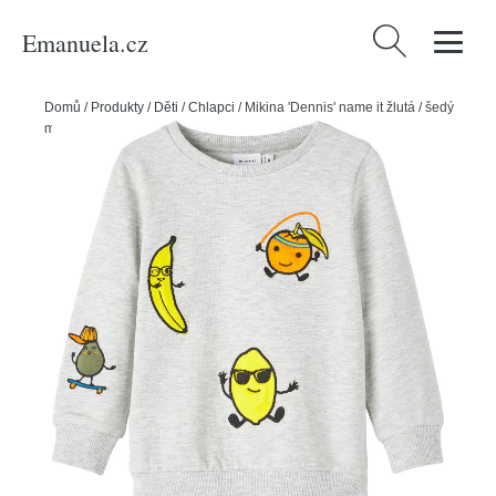
Emanuela.cz
Vyhledávání
Domů
/
Produkty
/
Děti
/
Chlapci
/
Mikina 'Dennis' name it žlutá / šedý
melír / oranžová