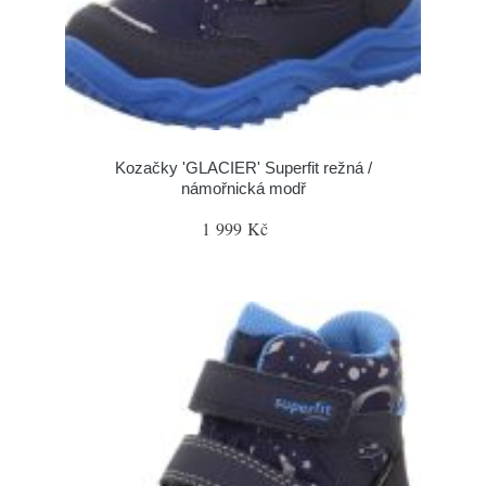
Kozačky 'GLACIER' Superfit režná /
námořnická modř
1 999 Kč