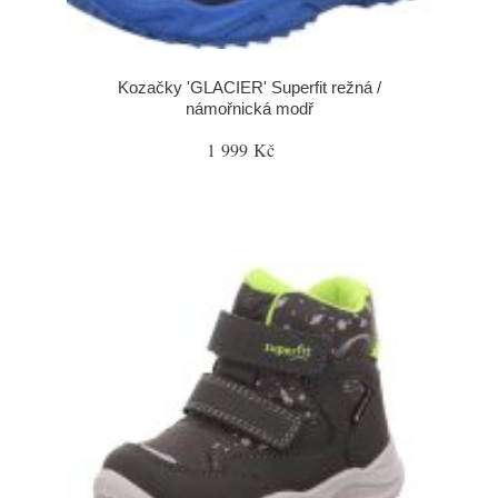
Kozačky 'GLACIER' Superfit režná /
námořnická modř
1 999 Kč