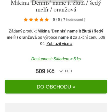
Mikina 'Dennis' name it žlutá / šedý
melír / oranžová
5
/
5
(
7
hodnocení
)
Žádaný produkt
Mikina 'Dennis' name it žlutá / šedý
melír / oranžová
od výrobce
name it
za akční cenu 509
Kč.
Zobrazit více »
Dostupnost: Skladem > 5 ks
509 Kč
vč. DPH
DO OBCHODU »