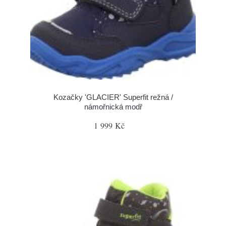
Kozačky 'GLACIER' Superfit režná /
námořnická modř
1 999 Kč