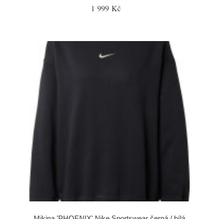
1 999 Kč
Mikina 'PHOENIX' Nike Sportswear černá / bílá