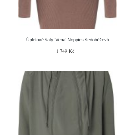
Úpletové šaty 'Vena' Noppies šedobéžová
1 749 Kč