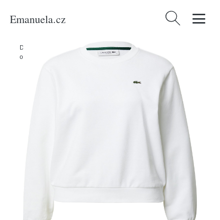
Emanuela.cz
Vyhledávání
Domů
/
Produkty
/
Ženy
/
Oblečení
/
Udržitelnost
/
Mikiny & pletené
oděvy
/
Mikina Lacoste zelená / offwhite