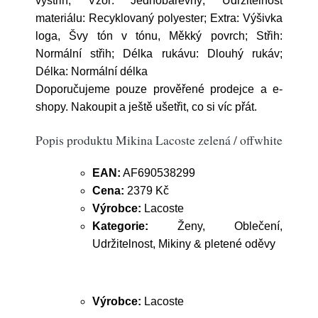
výstřih; Vzor: Jednobarevný; Udržitelnost
materiálu: Recyklovaný polyester; Extra: Výšivka
loga, Švy tón v tónu, Měkký povrch; Střih:
Normální střih; Délka rukávu: Dlouhý rukáv;
Délka: Normální délka
Doporučujeme pouze prověřené prodejce a e-
shopy. Nakoupit a ještě ušetřit, co si víc přát.
Popis produktu Mikina Lacoste zelená / offwhite
EAN:
AF690538299
Cena:
2379 Kč
Výrobce:
Lacoste
Kategorie:
Ženy, Oblečení,
Udržitelnost, Mikiny & pletené oděvy
Výrobce:
Lacoste