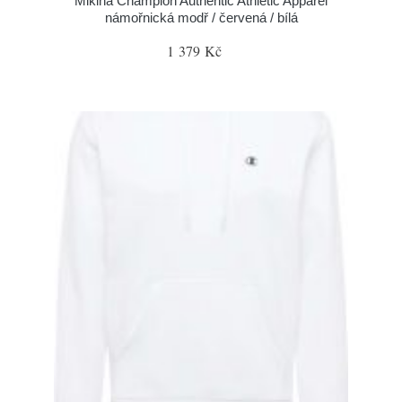
Mikina Champion Authentic Athletic Apparel
námořnická modř / červená / bílá
1 379 Kč