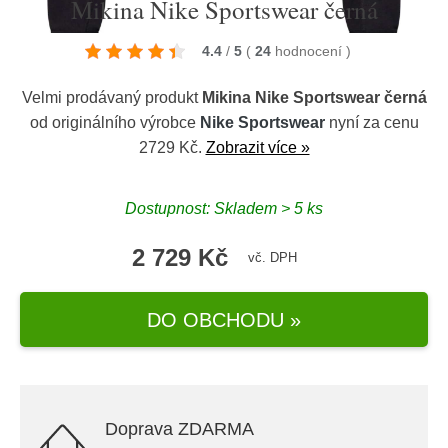
Mikina Nike Sportswear černá
4.4
/
5
(
24
hodnocení
)
Velmi prodávaný produkt
Mikina Nike Sportswear černá
od originálního výrobce
Nike Sportswear
nyní za cenu
2729 Kč.
Zobrazit více »
Dostupnost: Skladem > 5 ks
2 729 Kč
vč. DPH
DO OBCHODU »
Doprava ZDARMA