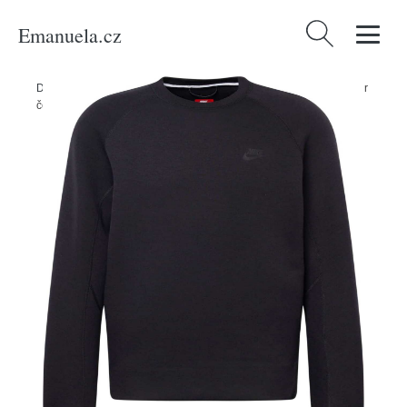
Emanuela.cz
Vyhledávání
Domů
/
Produkty
/
Muži
/
Oblečení
/
Mikiny
/
Mikina Nike Sportswear
černá