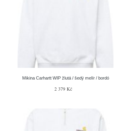
Mikina Carhartt WIP žlutá / šedý melír / bordó
2 379 Kč