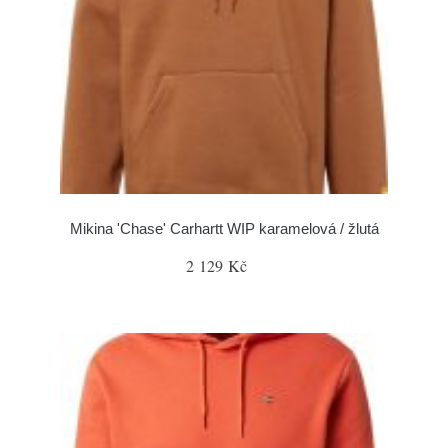
Mikina 'Chase' Carhartt WIP karamelová / žlutá
2 129 Kč