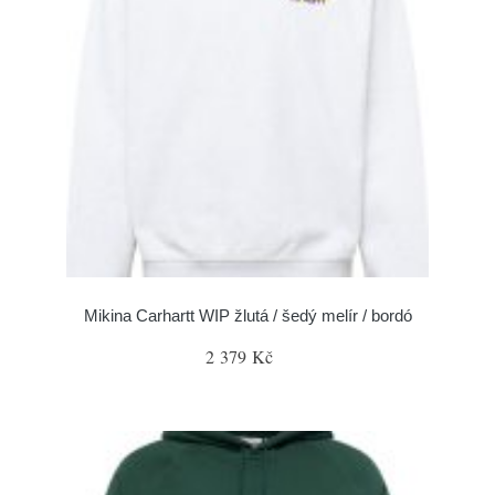
Mikina Carhartt WIP žlutá / šedý melír / bordó
2 379 Kč