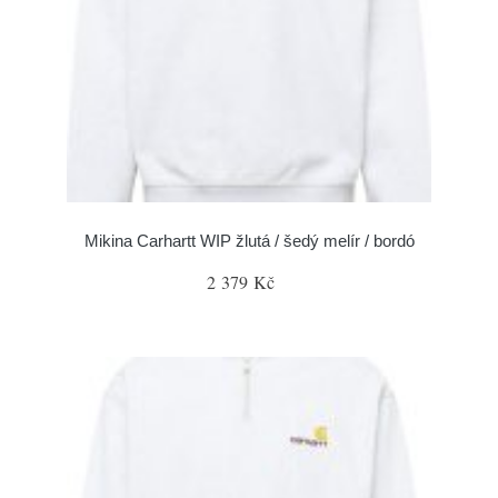
Mikina Carhartt WIP žlutá / šedý melír / bordó
2 379 Kč