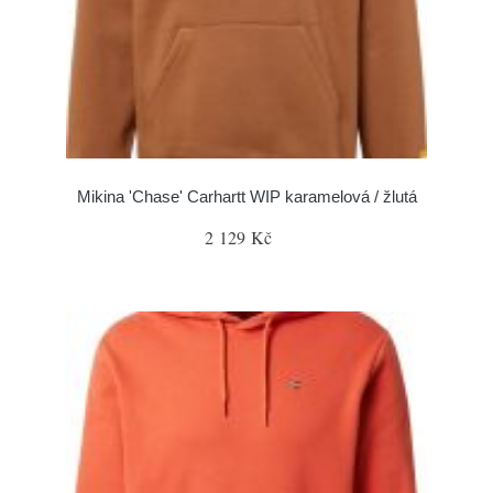
Mikina 'Chase' Carhartt WIP karamelová / žlutá
2 129 Kč