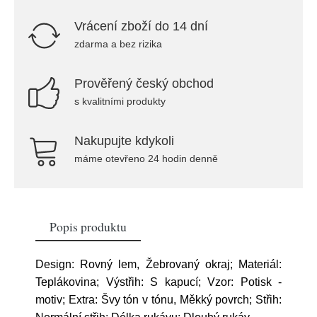
Vrácení zboží do 14 dní
zdarma a bez rizika
Prověřený český obchod
s kvalitními produkty
Nakupujte kdykoli
máme otevřeno 24 hodin denně
Popis produktu
Design: Rovný lem, Žebrovaný okraj; Materiál:
Teplákovina; Výstřih: S kapucí; Vzor: Potisk -
motiv; Extra: Švy tón v tónu, Měkký povrch; Střih: