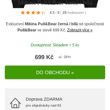
Mikina Pull&Bear černá / bílá
4.3
/
5
(
25
hodnocení
)
Exkluzivní
Mikina Pull&Bear černá / bílá
od společnosti
Pull&Bear
ve slevě 699 Kč.
Zobrazit více »
Dostupnost: Skladem > 5 ks
699 Kč
vč. DPH
DO OBCHODU »
Doprava ZDARMA
pro objednávky nad Kč