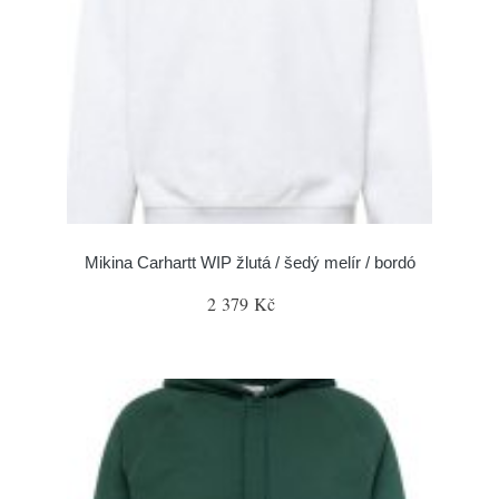
Mikina Carhartt WIP žlutá / šedý melír / bordó
2 379 Kč