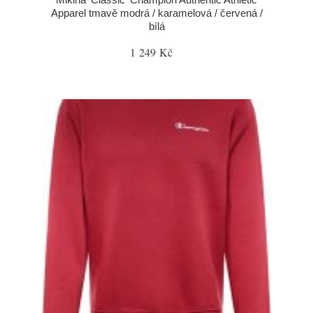
Apparel tmavě modrá / karamelová / červená /
bílá
1 249 Kč