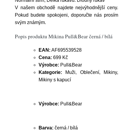
Normální střih; Délka rukávu: Dlouhý rukáv
V našem obchodě najdete nejvýhodnější ceny.
Pokud budete spokojeni, doporučte nás prosím
svým známým.
Popis produktu Mikina Pull&Bear černá / bílá
EAN:
AF695539528
Cena:
699 Kč
Výrobce:
Pull&Bear
Kategorie:
Muži, Oblečení, Mikiny,
Mikiny s kapucí
Výrobce:
Pull&Bear
Barva:
černá / bílá