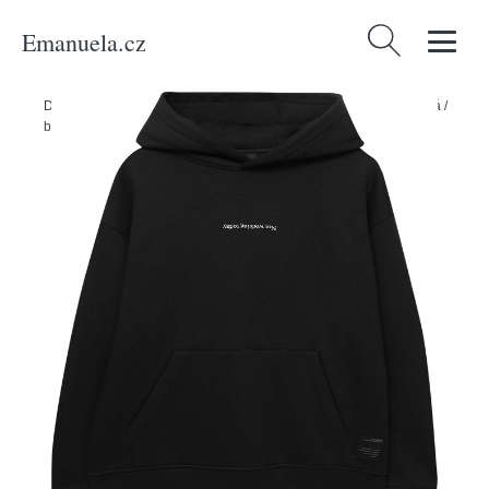
Emanuela.cz
Vyhledávání
Domů
/
Produkty
/
Muži
/
Oblečení
/
Mikiny
/
Mikina Pull&Bear černá /
bílá