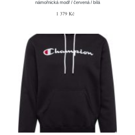
námořnická modř / červená / bílá
1 379 Kč