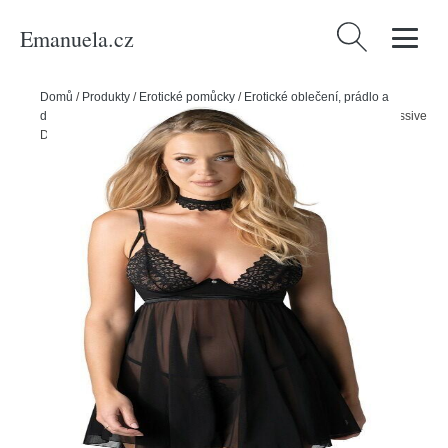
Emanuela.cz
Vyhledávání
Domů
/
Produkty
/
Erotické pomůcky
/
Erotické oblečení, prádlo a
doplňky
/
Dámské erotické prádlo
/
Dámské erotické košilky
/
Obsessive
Donarella 3-dílný babydoll set