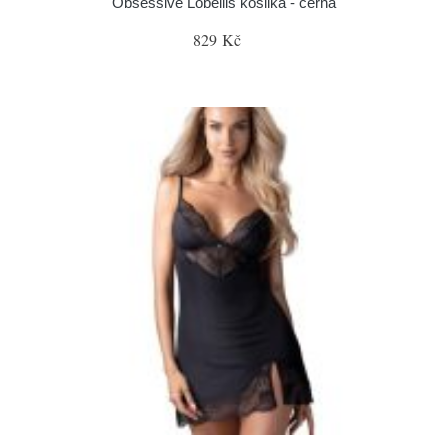
Obsessive Lobellis košilka - černá
829 Kč