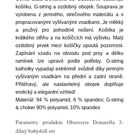
košilku, G-string a ozdobný obojek. Souprava je
vyrobena z jemného, strečového materiálu a s
propracovanými vyšívanými vsadkami. Je měkký
a pružný pro pohodlné nošení. Košilka je
krátkého střihu a na košíčcích má výšivku. Malý
ozdobný prvek mezi košíčky upoutá pozornost.
Zapínání vzadu na obvodu pod prsy a délku
ramínek lze upravit podle potřeby. G-string
kalhotky vypadají extrémně svůdně díky jemným
vyšívaným vsadkám na přední a zadní straně.
Přiléhavý, ale nastavitelný obojek doplňuje
erotický a elegantní vzhled!
Materiál: 94 % polyamid, 6 % spandex; G-string
& choker 90% polyamid, 10% spandex
Parametry produktu Obsessive Donarella 3-
dílný babydoll set