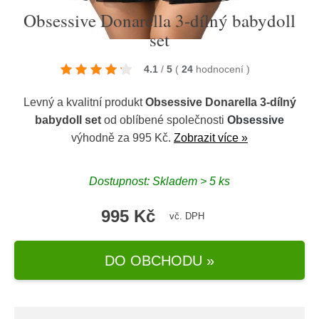
Obsessive Donarella 3-dílný babydoll
set
4.1
/
5
(
24
hodnocení
)
Levný a kvalitní produkt
Obsessive Donarella 3-dílný
babydoll set
od oblíbené společnosti
Obsessive
výhodně za 995 Kč.
Zobrazit více »
Dostupnost: Skladem > 5 ks
995 Kč
vč. DPH
DO OBCHODU »