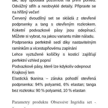
tak, aby upoutala pozornost na první pohled.
Odvážný střih a neobvyklé detaily. Připravte se
na hříšný večer!
Červený dvoudílný set se skládá z otevřené
podprsenky a tang s otevřeným rozkrokem.
Koketní podvazkové pásy jsou odepínací.
Můžete si vybrat, na jakou variantu máte náladu.
Podprsenka perfektně sedí díky nastavitelným
ramínkům a vícestupňovému zapínání
Lehce vyztužené košíčky s kosticí zajišťují
perfektní vzhled poprsí
Podvazkové pásy, které lze kdykoliv odepnout
Krajkový lem
Elastická tkanina – záruka pohodlí otevřená
podprsenka: 94% polyamid, 6% elastan; tanga
bez rozkroku: 90 % polyamid, 10 % elastan
Parametry produktu Obsessive Ingridia set -