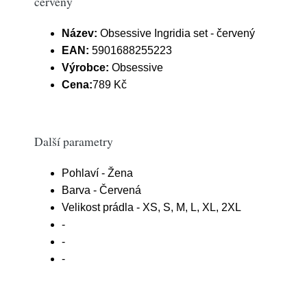
červený
Název:
Obsessive Ingridia set - červený
EAN:
5901688255223
Výrobce:
Obsessive
Cena:
789 Kč
Další parametry
Pohlaví - Žena
Barva - Červená
Velikost prádla - XS, S, M, L, XL, 2XL
-
-
-