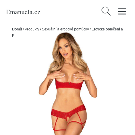
Emanuela.cz
Vyhledávání
Domů
/
Produkty
/
Sexuální a erotické pomůcky
/
Erotické oblečení a
prádlo
/
Dámské erotické prádlo
/
Obsessive Ingridia set - červený