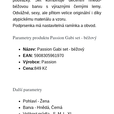
podvazky. Set kombinuje decentní hnědo-
béžovou barvu s výraznými černými lemy.
Odvážné, sexy, ale přitom velice originální i díky
atypickému materiálu a vzoru.
Podprsenka má nastavitelná ramínka a obvod.
Parametry produktu Passion Gabi set - béžový
Název:
Passion Gabi set - béžový
EAN:
5908305961970
Výrobce:
Passion
Cena:
849 Kč
Další parametry
Pohlaví - Žena
Barva - Hnědá, Černá
Velikost prádla - S, M, L, XL