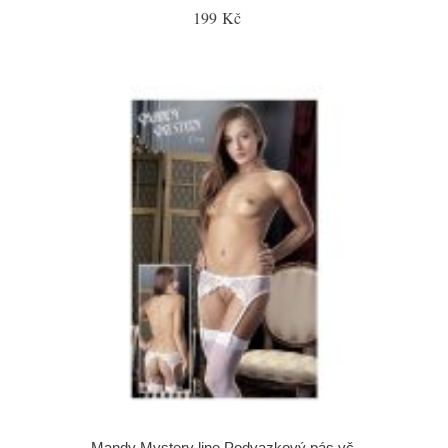
199 Kč
Mandy Mystery line Podvazkový pás vč.