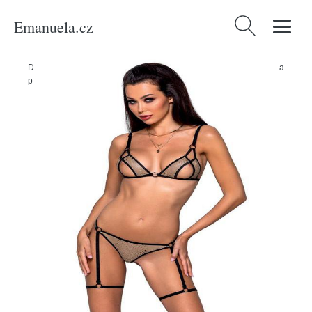
Emanuela.cz
Vyhledávání
Domů
/
Produkty
/
Sexuální a erotické pomůcky
/
Erotické oblečení a
prádlo
/
Dámské erotické prádlo
/
Passion Gabi set - béžový