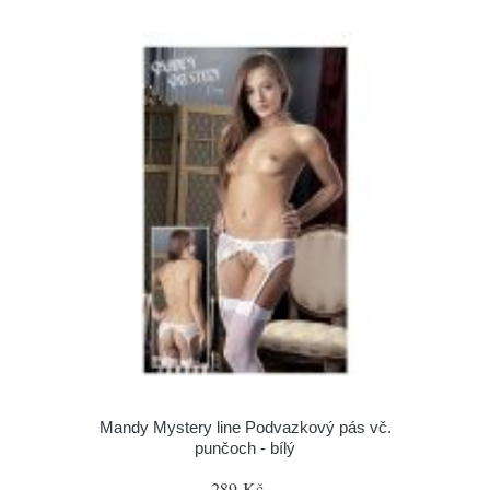
Mandy Mystery line Podvazkový pás vč.
punčoch - bílý
289 Kč