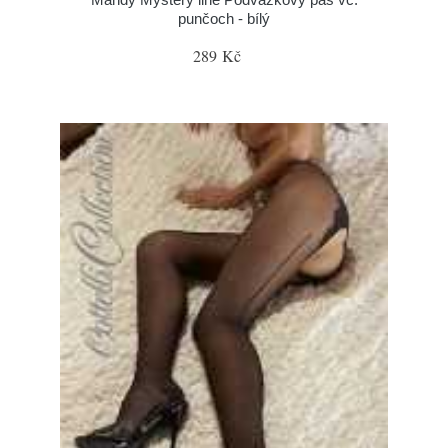
punčoch - bílý
289 Kč