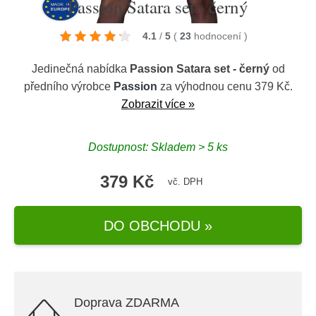
Passion Satara set - černý
4.1
/
5
(
23
hodnocení
)
Jedinečná nabídka
Passion Satara set - černý
od
předního výrobce
Passion
za výhodnou cenu 379 Kč.
Zobrazit více »
Dostupnost: Skladem > 5 ks
379 Kč
vč. DPH
DO OBCHODU »
Doprava ZDARMA