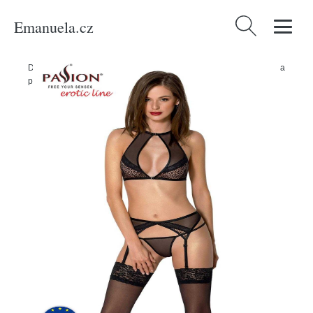
Emanuela.cz
Vyhledávání
Domů
/
Produkty
/
Sexuální a erotické pomůcky
/
Erotické oblečení a
prádlo
/
Dámské erotické prádlo
/
Passion Satara set - černý