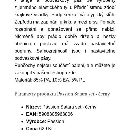
- tanga a podvazkový pás. Je vyrobený
z jemného elastického tylu. Přední stranu zdobí
krajkové vsadky. Podprsenka má atypický střih.
Zepředu má zapínání u krku a mezi prsy. Pomalé
rozepínání a obnažování se přímo nabízí.
Nicméně aby prádlo dobře drželo a hezky
obepínalo postavu, má vzadu nastavitelné
popruhy. Samozřejmostí jsou i nastavitelné
podvazkové pásy.
Punčochy nejsou součástí balení, ale můžete je
zakoupit v našem eshopu zde.
Materiál: 85% PA, 10% EA, 5% PL
Parametry produktu Passion Satara set - černý
Název:
Passion Satara set - černý
EAN:
5908305963806
Výrobce:
Passion
Cena:
629 Kč