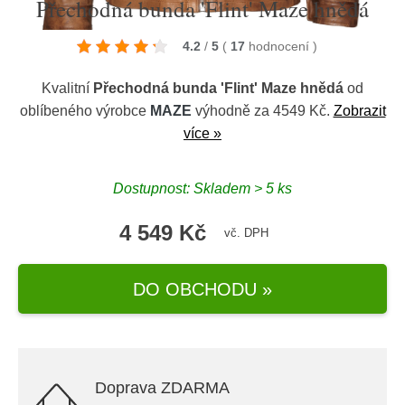
Přechodná bunda 'Flint' Maze hnědá
4.2
/
5
(
17
hodnocení
)
Kvalitní
Přechodná bunda 'Flint' Maze hnědá
od
oblíbeného výrobce
MAZE
výhodně za 4549 Kč.
Zobrazit
více »
Dostupnost: Skladem > 5 ks
4 549 Kč
vč. DPH
DO OBCHODU »
Doprava ZDARMA