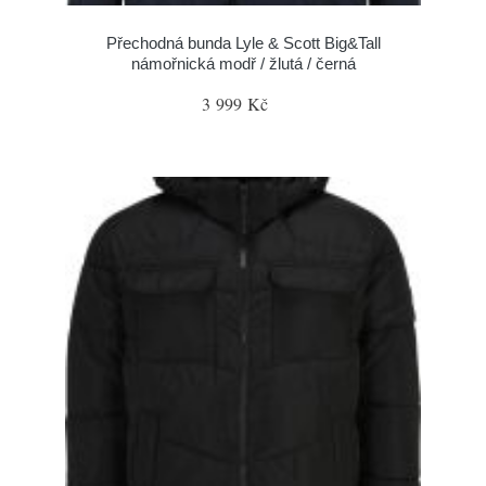
Přechodná bunda Lyle & Scott Big&Tall
námořnická modř / žlutá / černá
3 999 Kč