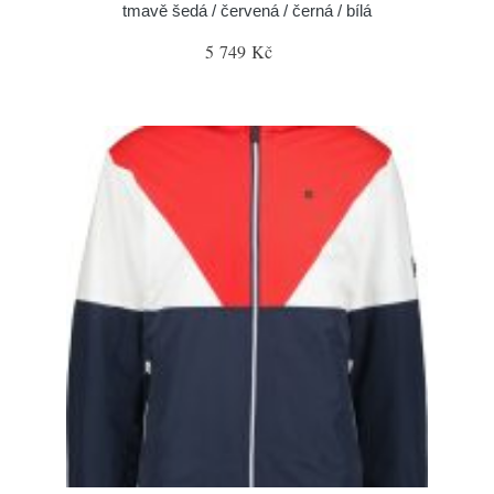
tmavě šedá / červená / černá / bílá
5 749 Kč