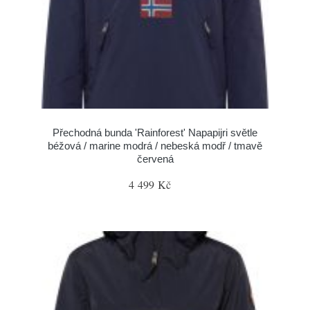
Přechodná bunda 'Rainforest' Napapijri světle
béžová / marine modrá / nebeská modř / tmavě
červená
4 499 Kč