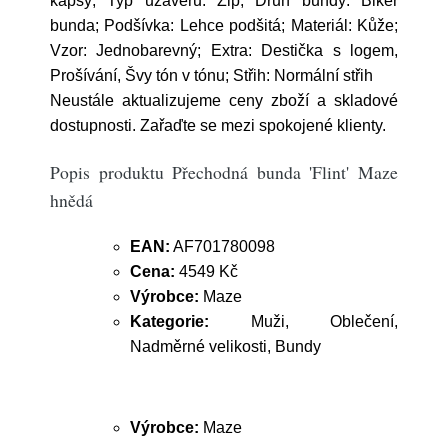
kapsy; Typ uzávěru: Zip; Druh bundy: Biker
bunda; Podšívka: Lehce podšitá; Materiál: Kůže;
Vzor: Jednobarevný; Extra: Destička s logem,
Prošívání, Švy tón v tónu; Střih: Normální střih
Neustále aktualizujeme ceny zboží a skladové
dostupnosti. Zařaďte se mezi spokojené klienty.
Popis produktu Přechodná bunda 'Flint' Maze
hnědá
EAN:
AF701780098
Cena:
4549 Kč
Výrobce:
Maze
Kategorie:
Muži, Oblečení,
Nadměrné velikosti, Bundy
Výrobce:
Maze