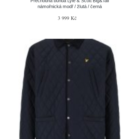
Přechodná bunda Lyle & Scott Big&Tall
námořnická modř / žlutá / černá
3 999 Kč