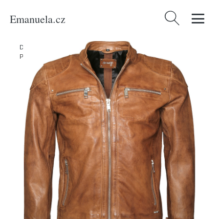
Emanuela.cz
Vyhledávání
Domů
/
Produkty
/
Muži
/
Oblečení
/
Nadměrné velikosti
/
Bundy
/
Přechodná bunda 'Flint' Maze hnědá