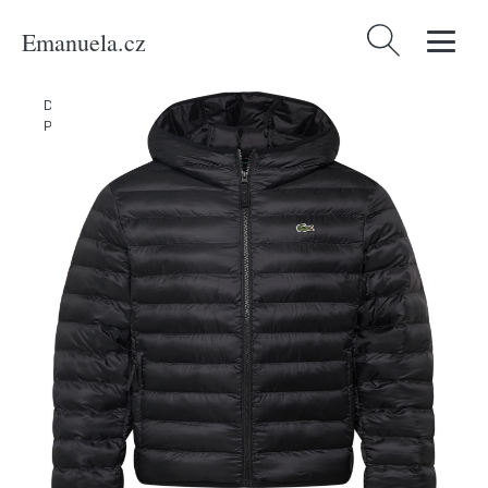
Emanuela.cz
Vyhledávání
Domů
/
Produkty
/
Muži
/
Oblečení
/
Udržitelnost
/
Bundy & kabáty
/
Přechodná bunda Lacoste zelená / černá / bílá