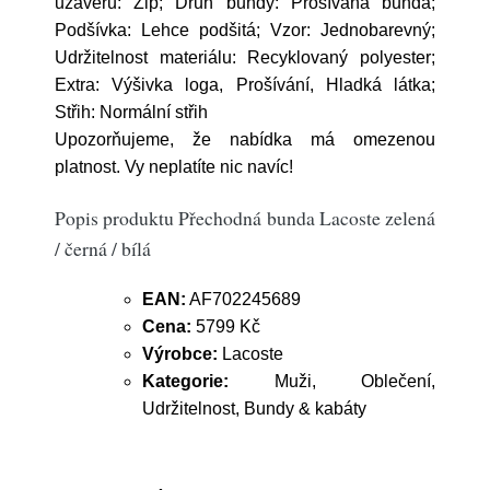
uzávěru: Zip; Druh bundy: Prošívaná bunda;
Podšívka: Lehce podšitá; Vzor: Jednobarevný;
Udržitelnost materiálu: Recyklovaný polyester;
Extra: Výšivka loga, Prošívání, Hladká látka;
Střih: Normální střih
Upozorňujeme, že nabídka má omezenou
platnost. Vy neplatíte nic navíc!
Popis produktu Přechodná bunda Lacoste zelená
/ černá / bílá
EAN:
AF702245689
Cena:
5799 Kč
Výrobce:
Lacoste
Kategorie:
Muži, Oblečení,
Udržitelnost, Bundy & kabáty