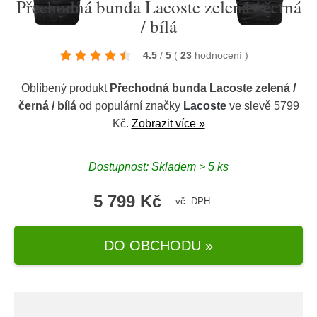
Přechodná bunda Lacoste zelená / černá
/ bílá
4.5
/
5
(
23
hodnocení
)
Oblíbený produkt
Přechodná bunda Lacoste zelená /
černá / bílá
od populární značky
Lacoste
ve slevě 5799
Kč.
Zobrazit více »
Dostupnost: Skladem > 5 ks
5 799 Kč
vč. DPH
DO OBCHODU »