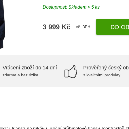
Dostupnost: Skladem > 5 ks
3 999 Kč
DO OB
vč. DPH
Vrácení zboží do 14 dní
Prověřený český o
zdarma a bez rizika
s kvalitními produkty
okraj, Kapsa na rukávu, Boční průhmatové kapsy, Kontrastně zb