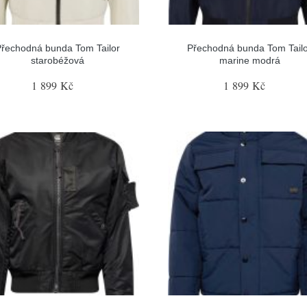
řechodná bunda Tom Tailor
Přechodná bunda Tom Tail
starobéžová
marine modrá
1 899 Kč
1 899 Kč