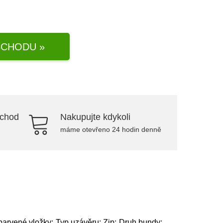
CHODU »
bchod
Nakupujte kdykoli
máme otevřeno 24 hodin denně
arvené vložky; Typ uzávěru: Zip; Druh bundy: