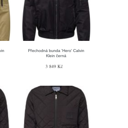
vin
Přechodná bunda 'Hero' Calvin
Klein černá
3 849 Kč