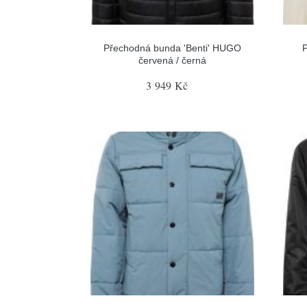
Přechodná bunda 'Benti' HUGO
P
červená / černá
3 949 Kč