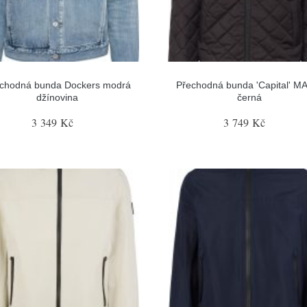
chodná bunda Dockers modrá
Přechodná bunda 'Capital' M
džínovina
černá
3 349 Kč
3 749 Kč