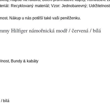
riál: Recyklovaný materiál; Vzor: Jednobarevný; Udržitelnost
ost. Nákup u nás potěší také vaši peněženku.
my Hilfiger námořnická modř / červená / bílá
elnost, Bundy & kabáty
/ bílá