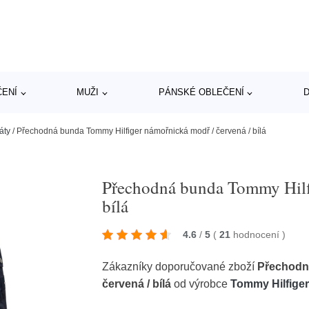
ČENÍ
MUŽI
PÁNSKÉ OBLEČENÍ
D
áty
/
Přechodná bunda Tommy Hilfiger námořnická modř / červená / bílá
Přechodná bunda Tommy Hilfi
bílá
4.6
/
5
(
21
hodnocení
)
Zákazníky doporučované zboží
Přechodn
červená / bílá
od výrobce
Tommy Hilfige