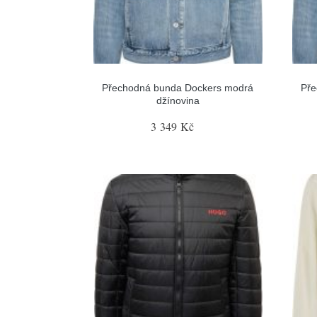
Přechodná bunda Dockers modrá
Pře
džínovina
3 349 Kč