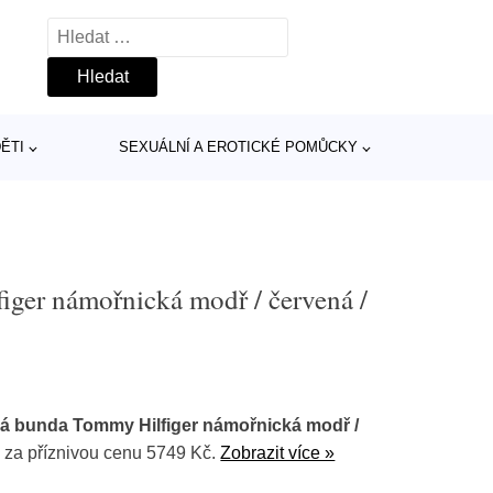
Vyhledávání
ĚTI
SEXUÁLNÍ A EROTICKÉ POMŮCKY
ger námořnická modř / červená /
á bunda Tommy Hilfiger námořnická modř /
r
za příznivou cenu 5749 Kč.
Zobrazit více »