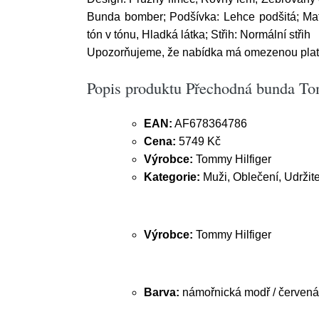
Bunda bomber; Podšívka: Lehce podšitá; Mate
tón v tónu, Hladká látka; Střih: Normální střih
Upozorňujeme, že nabídka má omezenou platn
Popis produktu Přechodná bunda Tom
EAN:
AF678364786
Cena:
5749 Kč
Výrobce:
Tommy Hilfiger
Kategorie:
Muži, Oblečení, Udržit
Výrobce:
Tommy Hilfiger
Barva:
námořnická modř / červená 