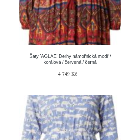
Šaty 'AGLAE' Derhy námořnická modř /
korálová / červená / černá
4 749 Kč