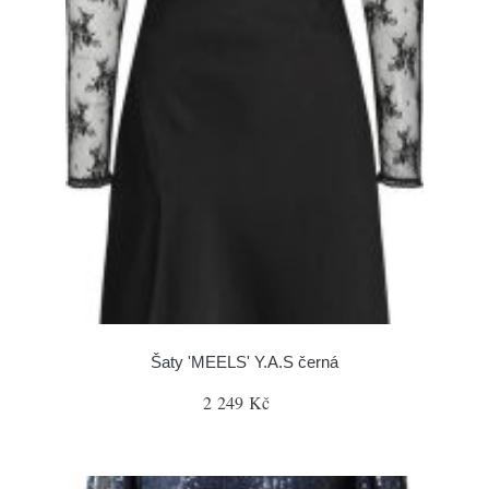
Šaty 'MEELS' Y.A.S černá
2 249 Kč