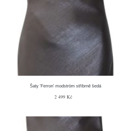
Šaty 'Ferron' modström stříbrně šedá
2 499 Kč