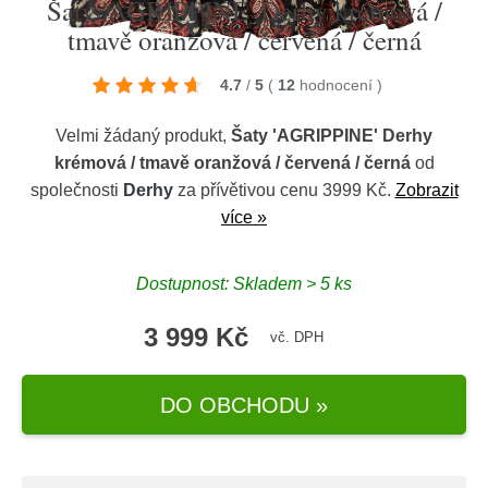
Šaty 'AGRIPPINE' Derhy krémová /
tmavě oranžová / červená / černá
4.7
/
5
(
12
hodnocení
)
Velmi žádaný produkt,
Šaty 'AGRIPPINE' Derhy
krémová / tmavě oranžová / červená / černá
od
společnosti
Derhy
za přívětivou cenu 3999 Kč.
Zobrazit
více »
Dostupnost: Skladem > 5 ks
3 999 Kč
vč. DPH
DO OBCHODU »