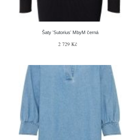
Šaty 'Sutorius' MbyM černá
2 729 Kč