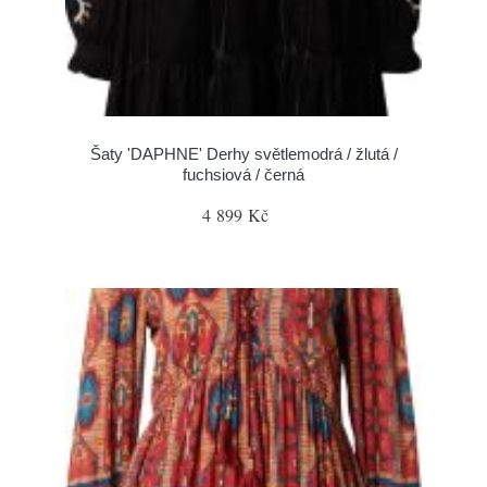
Šaty 'DAPHNE' Derhy světlemodrá / žlutá /
fuchsiová / černá
4 899 Kč