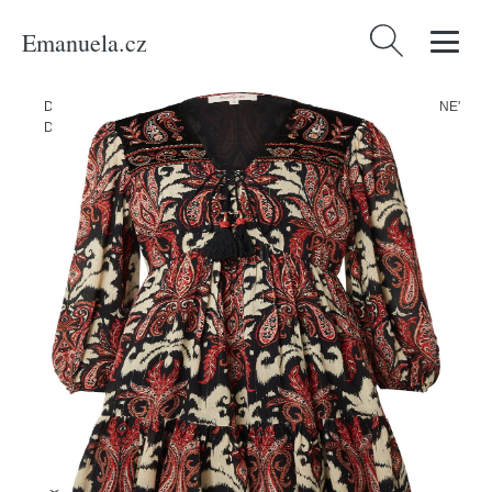
Emanuela.cz
Vyhledávání
Domů
/
Produkty
/
Ženy
/
Oblečení
/
Šaty
/
Mini šaty
/
Šaty 'AGRIPPINE'
Derhy krémová / tmavě oranžová / červená / černá