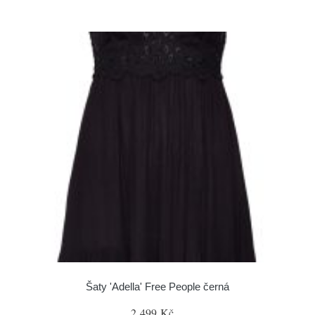
Šaty 'Adella' Free People černá
2 499 Kč