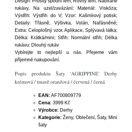
Design: Prošitý spodní lem, Rovný lem, Nabírané
rukávy, Na uzel/zavázání; Materiál: Viskóza;
Výstřih: Výstřih do V; Vzor: Kašmírový potisk;
Detaily: Třásně, Výšivka, Volán, Nařásněné;
Extra: Celoplošný vzor, Aplikace, Splývavá látka;
Délka: Krátká/mini; Střih: Normální střih; Délka
rukávu: Dlouhý rukáv
Vybírejte to nejlepší u nás. Přejeme vám
příjemné nakupování.
Popis produktu Šaty 'AGRIPPINE' Derhy
krémová / tmavě oranžová / červená / černá
EAN:
AF700809779
Cena:
3999 Kč
Výrobce:
Derhy
Kategorie:
Ženy, Oblečení, Šaty, Mini
šaty