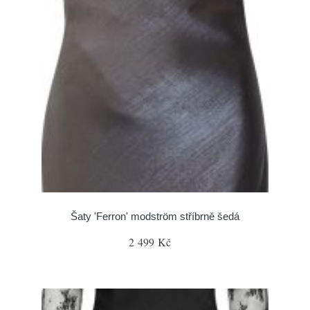
Šaty 'Ferron' modström stříbrně šedá
2 499 Kč