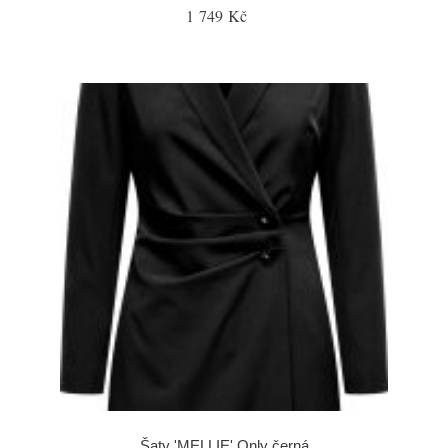
1 749 Kč
Šaty 'MELLIE' Only černá