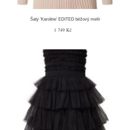
Šaty 'Karoline' EDITED béžový melír
1 749 Kč