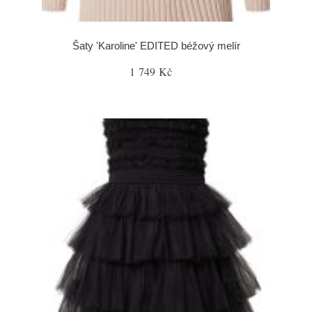
Šaty 'Karoline' EDITED béžový melír
1 749 Kč