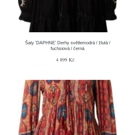
Šaty 'DAPHNE' Derhy světlemodrá / žlutá /
fuchsiová / černá
4 899 Kč