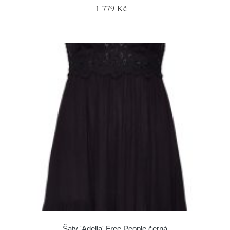
1 779 Kč
Šaty 'Adella' Free People černá