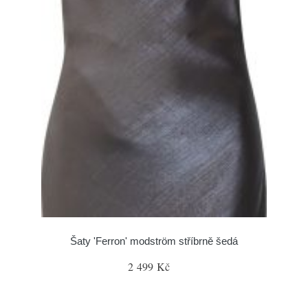
Šaty 'Ferron' modström stříbrně šedá
2 499 Kč