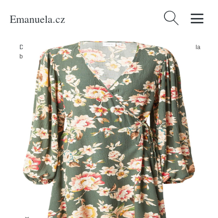
Emanuela.cz
Vyhledávání
Domů
/
Produkty
/
Ženy
/
Oblečení
/
Šaty
/
Mini šaty
/
Šaty 'MESA' Vila
béžová / zelená / červená / bílá