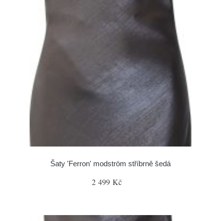
Šaty 'Ferron' modström stříbrně šedá
2 499 Kč