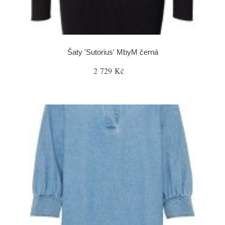
Šaty 'Sutorius' MbyM černá
2 729 Kč