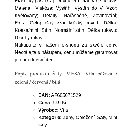
Elastický pas/okraj, Rovný lem, Nabírané rukávy;
Materiál: Viskóza; Výstřih: Výstřih do V; Vzor:
Květovaný; Detaily: Nařásněné, Zavinování;
Extra: Celoplošný vzor, Měkký povrch; Délka:
Krátká/mini; Střih: Normální střih; Délka rukávu:
Dlouhý rukáv
Nakupujte v našem e-shopu za skvělé ceny.
Neotálejte s nákupem, cenu můžeme garantovat
jen pro dnešní den.
Popis produktu Šaty 'MESA' Vila béžová /
zelená / červená / bílá
EAN:
AF685671529
Cena:
949 Kč
Výrobce:
Vila
Kategorie:
Ženy, Oblečení, Šaty, Mini
šaty