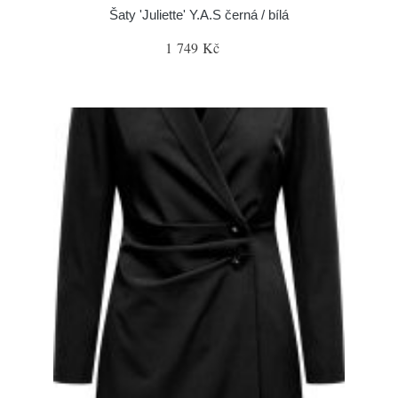
Šaty 'Juliette' Y.A.S černá / bílá
1 749 Kč