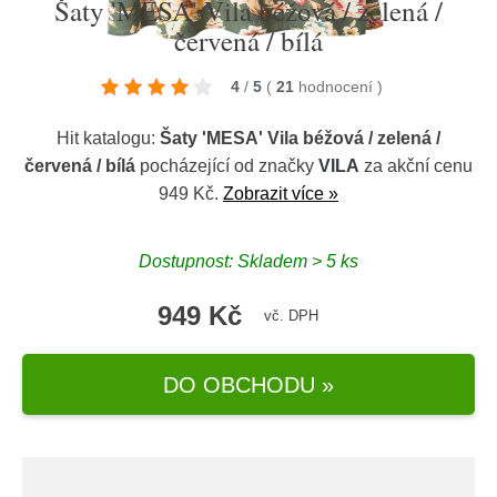
Šaty 'MESA' Vila béžová / zelená /
červená / bílá
4
/
5
(
21
hodnocení
)
Hit katalogu:
Šaty 'MESA' Vila béžová / zelená /
červená / bílá
pocházející od značky
VILA
za akční cenu
949 Kč.
Zobrazit více »
Dostupnost: Skladem > 5 ks
949 Kč
vč. DPH
DO OBCHODU »