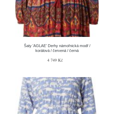
Šaty 'AGLAE' Derhy námořnická modř /
korálová / červená / černá
4 749 Kč