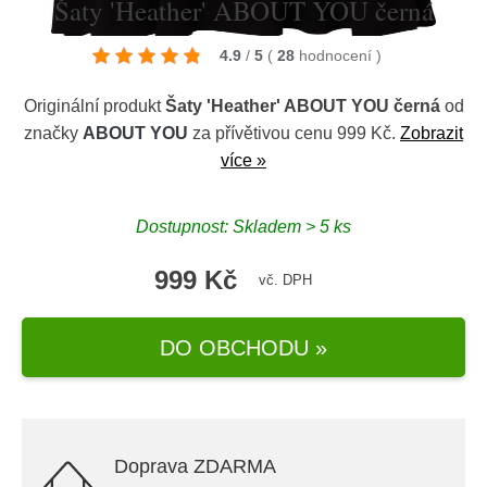
Šaty 'Heather' ABOUT YOU černá
4.9
/
5
(
28
hodnocení
)
Originální produkt
Šaty 'Heather' ABOUT YOU černá
od
značky
ABOUT YOU
za přívětivou cenu 999 Kč.
Zobrazit
více »
Dostupnost: Skladem > 5 ks
999 Kč
vč. DPH
DO OBCHODU »
Doprava ZDARMA