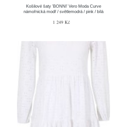
Košilové šaty 'BONNI' Vero Moda Curve
námořnická modř / světlemodrá / pink / bílá
1 249 Kč