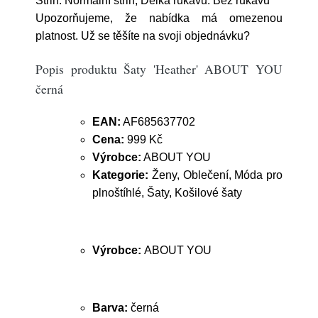
Střih: Normální střih; Délka rukávu: Bez rukávů
Upozorňujeme, že nabídka má omezenou
platnost. Už se těšíte na svoji objednávku?
Popis produktu Šaty 'Heather' ABOUT YOU
černá
EAN:
AF685637702
Cena:
999 Kč
Výrobce:
ABOUT YOU
Kategorie:
Ženy, Oblečení, Móda pro
plnoštíhlé, Šaty, Košilové šaty
Výrobce:
ABOUT YOU
Barva:
černá