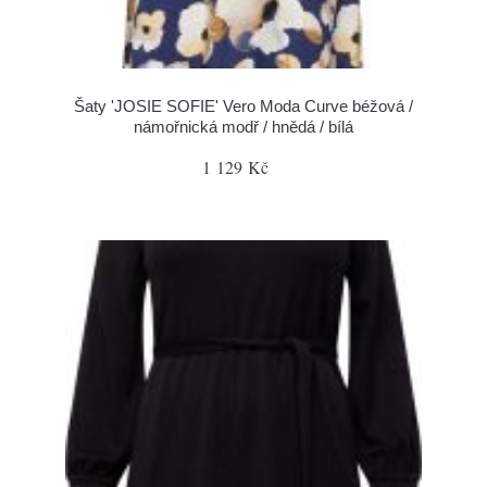
Šaty 'JOSIE SOFIE' Vero Moda Curve béžová /
námořnická modř / hnědá / bílá
1 129 Kč