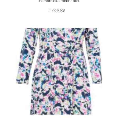
námořnická modř / bílá
1 099 Kč