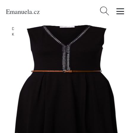
Emanuela.cz
Vyhledávání
Domů
/
Produkty
/
Ženy
/
Oblečení
/
Móda pro plnoštíhlé
/
Šaty
/
Košilové šaty
/
Šaty 'Heather' ABOUT YOU černá