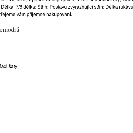
élka: 7/8 délka; Střih: Postavu zvýrazňující střih; Délka rukáv
 Přejeme vám příjemné nakupování.
lemodrá
axi šaty