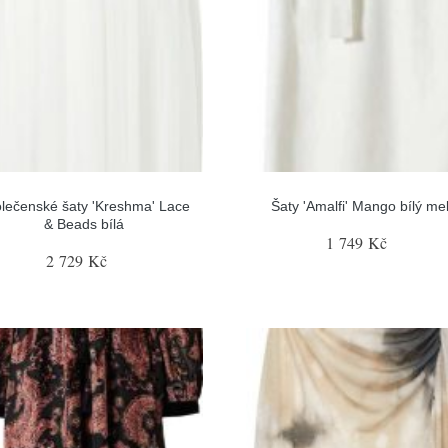
lečenské šaty 'Kreshma' Lace
Šaty 'Amalfi' Mango bílý mel
& Beads bílá
1 749 Kč
2 729 Kč