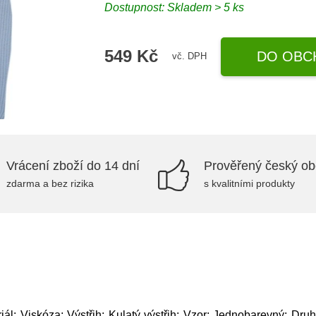
Dostupnost: Skladem > 5 ks
549 Kč
DO OBC
vč. DPH
Vrácení zboží do 14 dní
Prověřený český o
zdarma a bez rizika
s kvalitními produkty
ál: Viskóza; Výstřih: Kulatý výstřih; Vzor: Jednobarevný; Druh