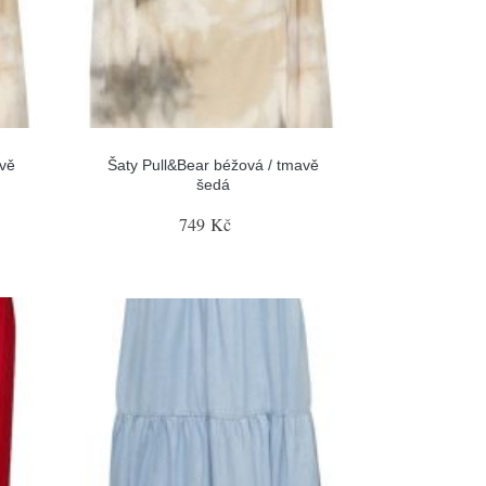
avě
Šaty Pull&Bear béžová / tmavě
šedá
749 Kč