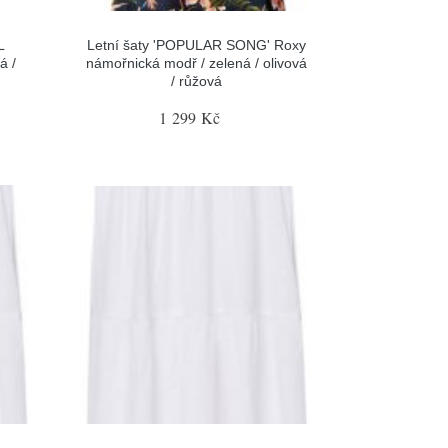
L
Letní šaty 'POPULAR SONG' Roxy
á /
námořnická modř / zelená / olivová
/ růžová
1 299 Kč