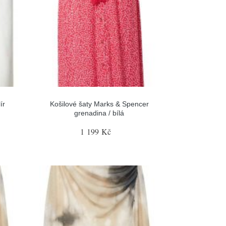
ír
Košilové šaty Marks & Spencer
grenadina / bílá
1 199 Kč