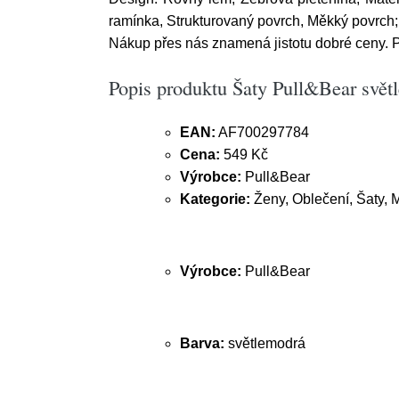
ramínka, Strukturovaný povrch, Měkký povrch; D
Nákup přes nás znamená jistotu dobré ceny.
Popis produktu Šaty Pull&Bear svět
EAN:
AF700297784
Cena:
549 Kč
Výrobce:
Pull&Bear
Kategorie:
Ženy, Oblečení, Šaty, M
Výrobce:
Pull&Bear
Barva:
světlemodrá