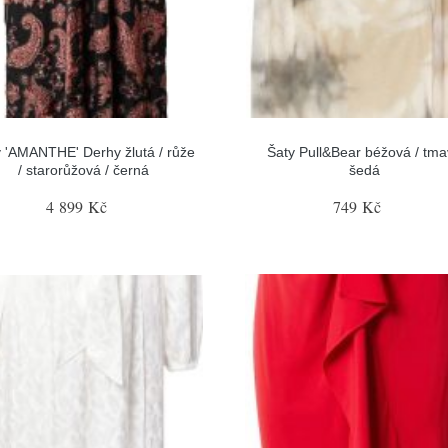
 'AMANTHE' Derhy žlutá / růže
Šaty Pull&Bear béžová / tm
/ starorůžová / černá
šedá
4 899 Kč
749 Kč