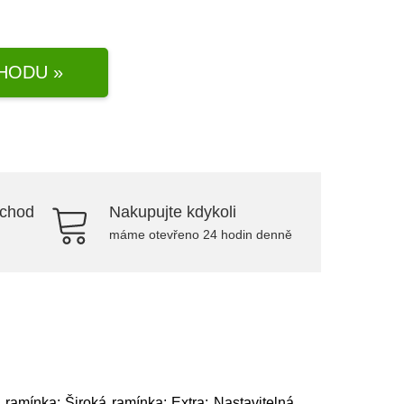
HODU »
bchod
Nakupujte kdykoli
máme otevřeno 24 hodin denně
 ramínka: Široká ramínka; Extra: Nastavitelná