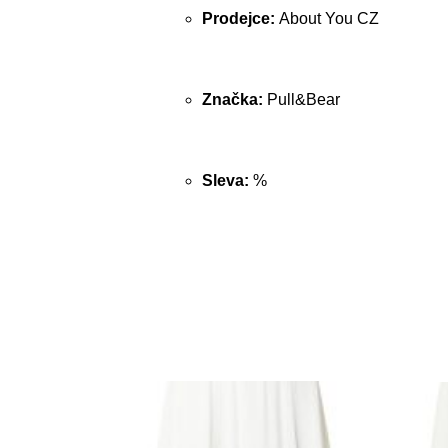
Prodejce:
About You CZ
Značka:
Pull&Bear
Sleva:
%