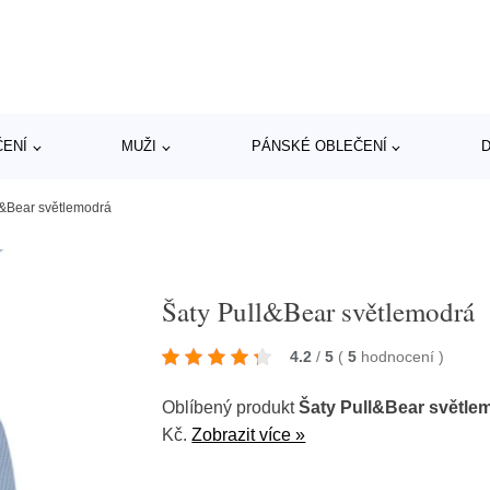
ČENÍ
MUŽI
PÁNSKÉ OBLEČENÍ
D
l&Bear světlemodrá
Šaty Pull&Bear světlemodrá
4.2
/
5
(
5
hodnocení
)
Oblíbený produkt
Šaty Pull&Bear světle
Kč.
Zobrazit více »