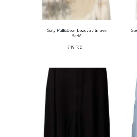
Šaty Pull&Bear béžová / tmavě
Sp
šedá
749 Kč