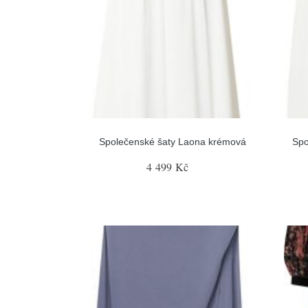
Společenské šaty Laona krémová
Spo
4 499 Kč