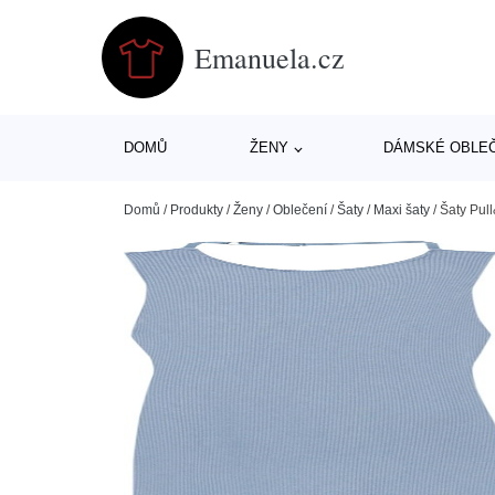
Emanuela.cz
DOMŮ
ŽENY
DÁMSKÉ OBLE
Domů
/
Produkty
/
Ženy
/
Oblečení
/
Šaty
/
Maxi šaty
/
Šaty Pul