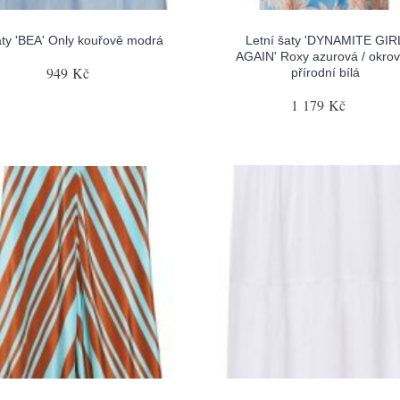
ty 'BEA' Only kouřově modrá
Letní šaty 'DYNAMITE GIR
AGAIN' Roxy azurová / okrov
949 Kč
přírodní bílá
1 179 Kč