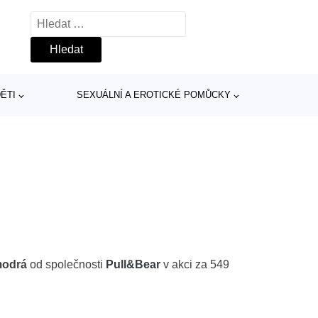
Vyhledávání
ĚTI
SEXUÁLNÍ A EROTICKÉ POMŮCKY
modrá
od společnosti
Pull&Bear
v akci za 549