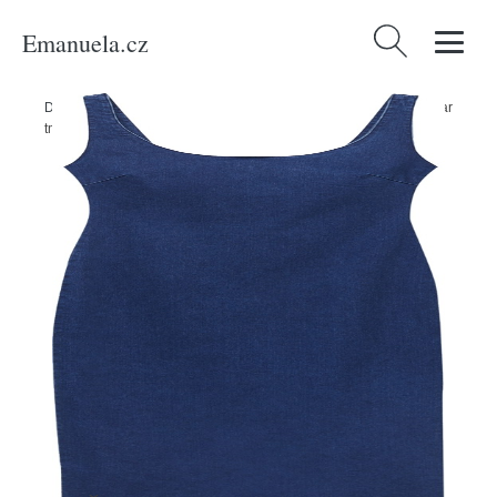
Emanuela.cz
Vyhledávání
Domů
/
Produkty
/
Ženy
/
Oblečení
/
Šaty
/
Maxi šaty
/
Šaty Pull&Bear
tmavě modrá