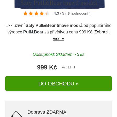
Šaty Pull&Bear tmavě modrá
4.3
/
5
(
6
hodnocení
)
Exkluzivní
Šaty Pull&Bear tmavě modrá
od populárního
výrobce
Pull&Bear
za přívětivou cenu 999 Kč.
Zobrazit
více »
Dostupnost: Skladem > 5 ks
999 Kč
vč. DPH
DO OBCHODU »
Doprava ZDARMA