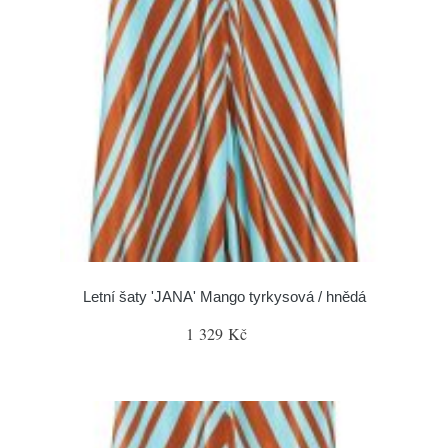
Letní šaty 'JANA' Mango tyrkysová / hnědá
1 329 Kč