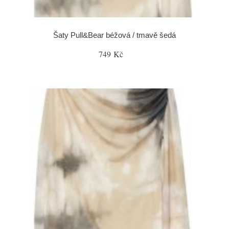
Šaty Pull&Bear béžová / tmavě šedá
749 Kč