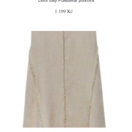
Letní šaty Pull&Bear písková
1 199 Kč