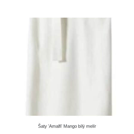
Šaty 'Amalfi' Mango bílý melír