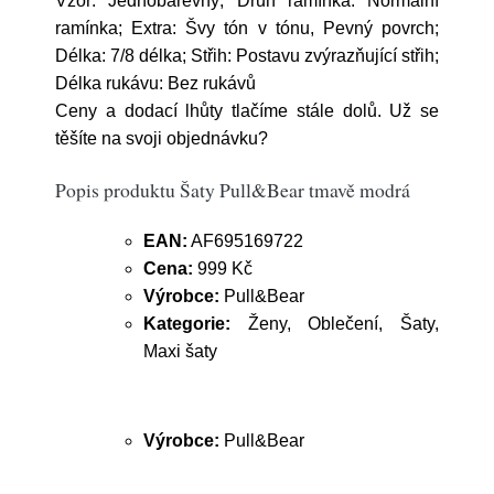
Vzor: Jednobarevný; Druh ramínka: Normální
ramínka; Extra: Švy tón v tónu, Pevný povrch;
Délka: 7/8 délka; Střih: Postavu zvýrazňující střih;
Délka rukávu: Bez rukávů
Ceny a dodací lhůty tlačíme stále dolů. Už se
těšíte na svoji objednávku?
Popis produktu Šaty Pull&Bear tmavě modrá
EAN:
AF695169722
Cena:
999 Kč
Výrobce:
Pull&Bear
Kategorie:
Ženy, Oblečení, Šaty,
Maxi šaty
Výrobce:
Pull&Bear