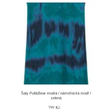
Šaty Pull&Bear modrá / námořnická modř /
zelená
799 Kč