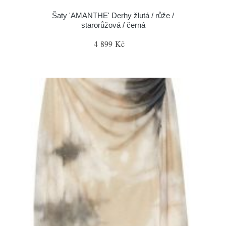
Šaty 'AMANTHE' Derhy žlutá / růže /
starorůžová / černá
4 899 Kč