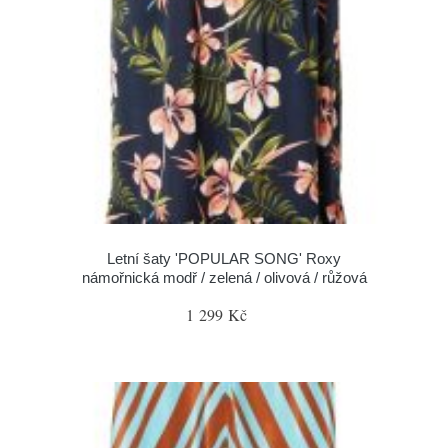
Letní šaty 'POPULAR SONG' Roxy
námořnická modř / zelená / olivová / růžová
1 299 Kč