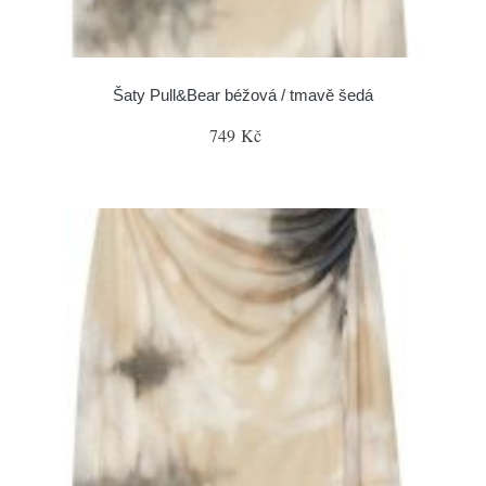
Šaty Pull&Bear béžová / tmavě šedá
749 Kč