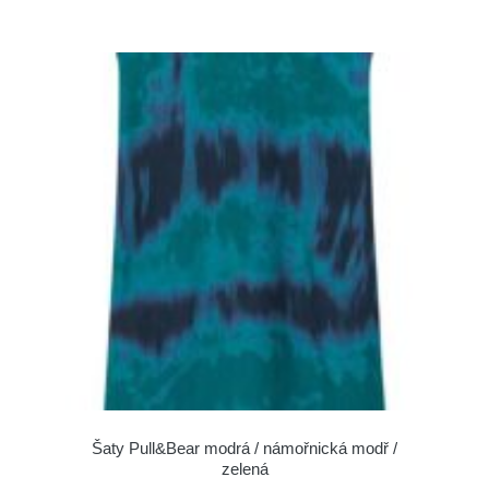
Šaty Pull&Bear modrá / námořnická modř /
zelená