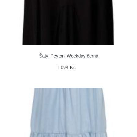
Šaty 'Peyton' Weekday černá
1 099 Kč