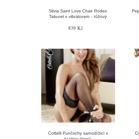
Silvia Saint Love Chair Rodeo
Pep
Taburet s vibrátorem - růžový
839 Kč
Cottelli Punčochy samodržicí s
C
krajkou černé