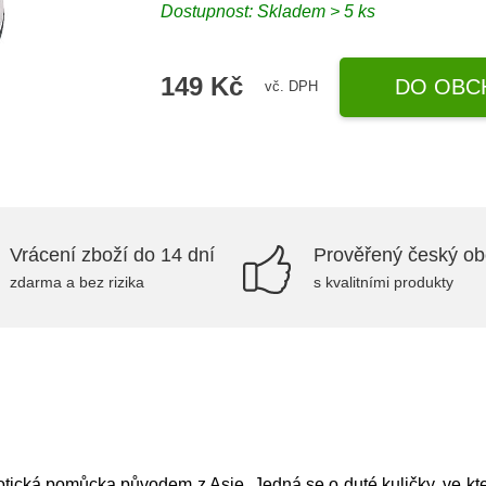
Dostupnost: Skladem > 5 ks
149 Kč
DO OBC
vč. DPH
Vrácení zboží do 14 dní
Prověřený český o
zdarma a bez rizika
s kvalitními produkty
otická pomůcka původem z Asie. Jedná se o duté kuličky, ve kte