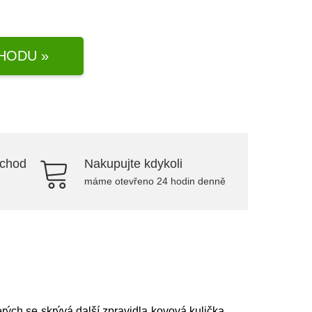
HODU »
bchod
Nakupujte kdykoli
máme otevřeno 24 hodin denně
rých se skrývá další zpravidla kovová kulička.