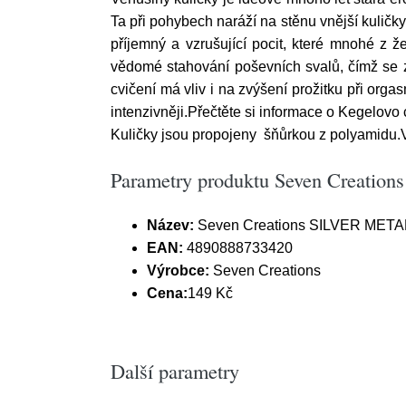
Ta při pohybech naráží na stěnu vnější kuličky
příjemný a vzrušující pocit, které mnohé z ž
vědomé stahování poševních svalů, čímž se z
cvičení má vliv i na zvýšení prožitku při org
intenzivněji.Přečtěte si informace o Kegelovo 
Kuličky jsou propojeny šňůrkou z polyamidu.
Parametry produktu Seven Creatio
Název:
Seven Creations SILVER METAL 
EAN:
4890888733420
Výrobce:
Seven Creations
Cena:
149 Kč
Další parametry