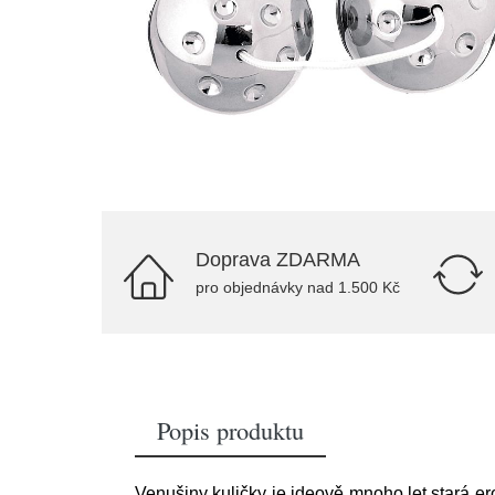
Doprava ZDARMA
pro objednávky nad 1.500 Kč
Popis produktu
Venušiny kuličky je ideově mnoho let stará er