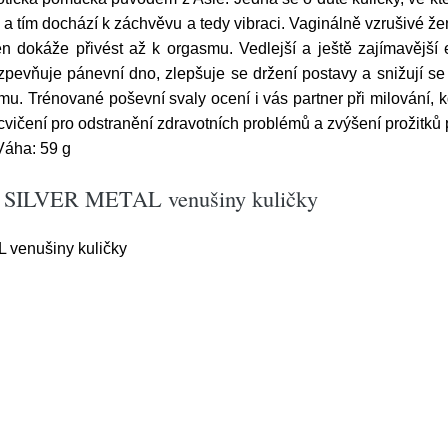
 a tím dochází k záchvěvu a tedy vibraci. Vaginálně vzrušivé žen
en dokáže přivést až k orgasmu. Vedlejší a ještě zajímavější
pevňuje pánevní dno, zlepšuje se držení postavy a snižují se 
asmu. Trénované poševní svaly ocení i vás partner při milování, 
cvičení pro odstranění zdravotních problémů a zvýšení prožitků p
Váha: 59 g
ns SILVER METAL venušiny kuličky
venušiny kuličky