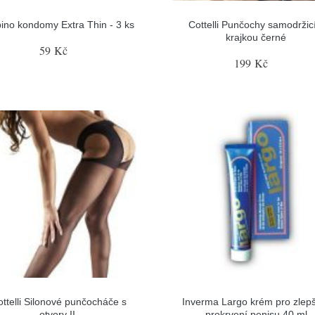
ino kondomy Extra Thin - 3 ks
Cottelli Punčochy samodržicí
krajkou černé
59 Kč
199 Kč
ottelli Silonové punčocháče s
Inverma Largo krém pro zlep
otvory II.
prokrvení penisu 40 ml