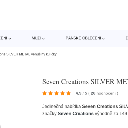
ČENÍ
MUŽI
PÁNSKÉ OBLEČENÍ
D
ons SILVER METAL venušiny kuličky
Seven Creations SILVER ME
4.9
/
5
(
20
hodnocení
)
Jedinečná nabídka
Seven Creations SIL
značky
Seven Creations
výhodně za 149