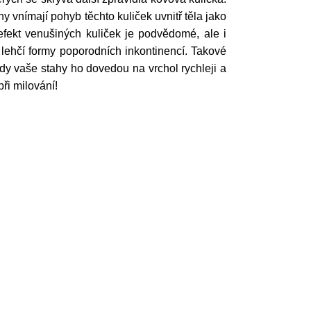
y vnímají pohyb těchto kuliček uvnitř těla jako
 efekt venušiných kuliček je podvědomé, ale i
lehčí formy poporodních inkontinencí. Takové
kdy vaše stahy ho dovedou na vrchol rychleji a
ři milování!