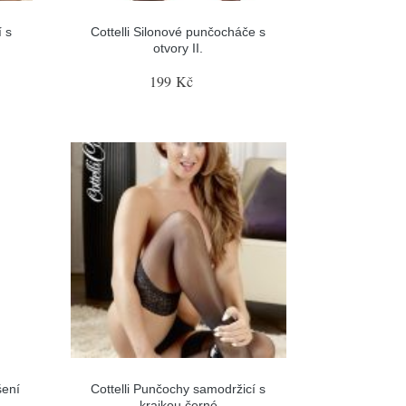
 s
Cottelli Silonové punčocháče s
otvory II.
199 Kč
šení
Cottelli Punčochy samodržicí s
krajkou černé