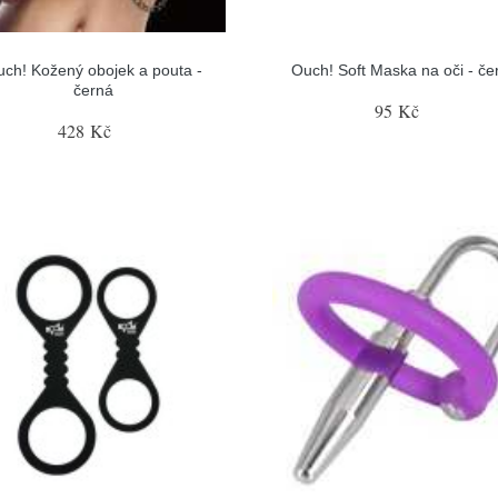
ch! Kožený obojek a pouta -
Ouch! Soft Maska na oči - če
černá
95 Kč
428 Kč