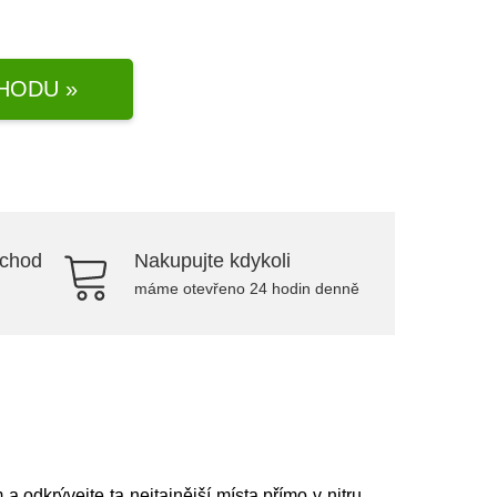
HODU »
bchod
Nakupujte kdykoli
máme otevřeno 24 hodin denně
odkrývejte ta nejtajnější místa přímo v nitru