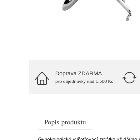
Doprava ZDARMA
pro objednávky nad 1.500 Kč
Popis produktu
Gynekologické vyšetřovací zrcátko už dávno n