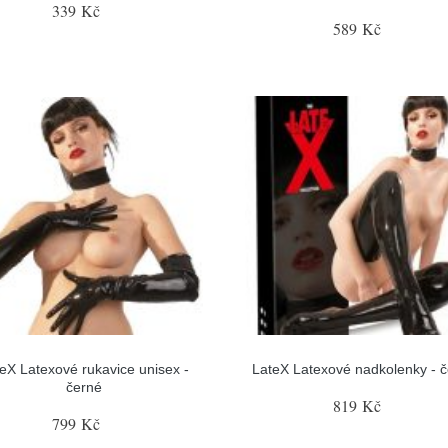
339 Kč
589 Kč
eX Latexové rukavice unisex -
LateX Latexové nadkolenky - 
černé
819 Kč
799 Kč