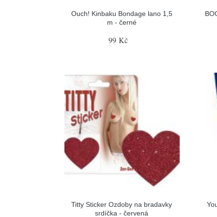
Ouch! Kinbaku Bondage lano 1,5
BOO
m - černé
99 Kč
Titty Sticker Ozdoby na bradavky
You
srdíčka - červená