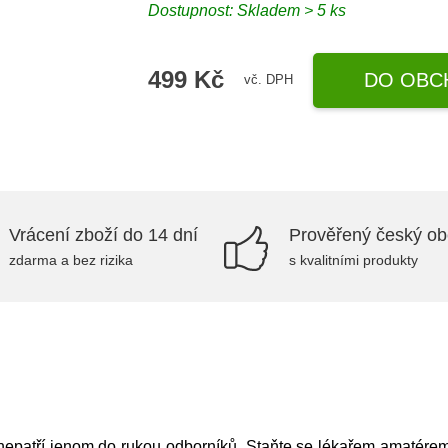
Dostupnost: Skladem > 5 ks
499 Kč
DO OBC
vč. DPH
Vrácení zboží do 14 dní
Prověřený český o
zdarma a bez rizika
s kvalitními produkty
epatří jenom do rukou odborníků. Staňte se lékařem amatérem a 