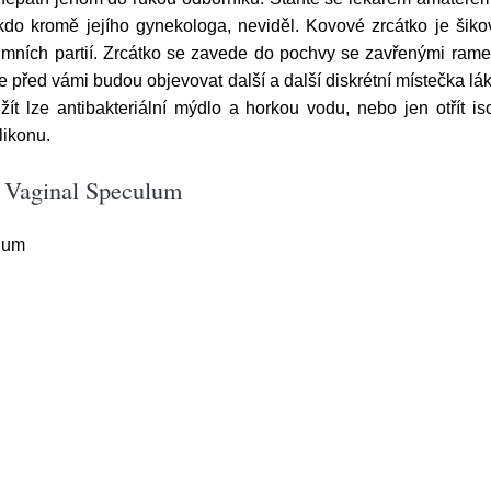
ikdo kromě jejího gynekologa, neviděl. Kovové zrcátko je šiko
mních partií. Zrcátko se zavede do pochvy se zavřenými ramen
 před vámi budou objevovat další a další diskrétní místečka láka
užít lze antibakteriální mýdlo a horkou vodu, nebo jen otřít
likonu.
s Vaginal Speculum
lum