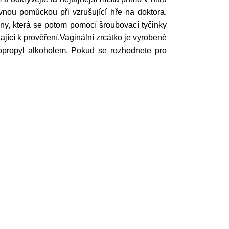
vnou pomůckou při vzrušující hře na doktora.
y, která se potom pomocí šroubovací tyčinky
jící k prověření.Vaginální zrcátko je vyrobené
 isopropyl alkoholem. Pokud se rozhodnete pro