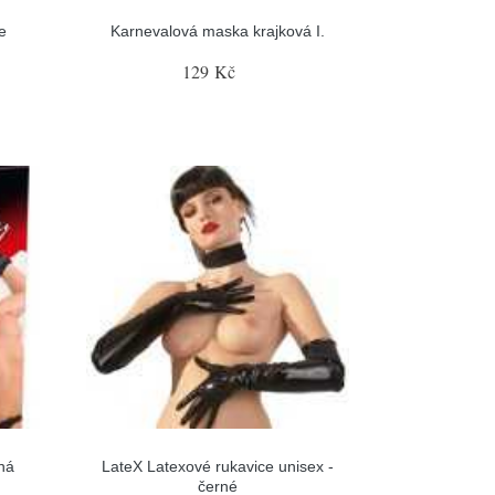
e
Karnevalová maska krajková I.
129 Kč
lná
LateX Latexové rukavice unisex -
černé