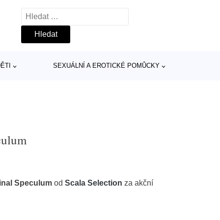
Vyhledávání
ĚTI
SEXUÁLNÍ A EROTICKÉ POMŮCKY
culum
inal Speculum
od
Scala Selection
za akční