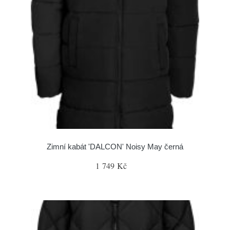
Zimní kabát 'DALCON' Noisy May černá
1 749 Kč