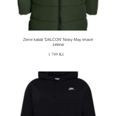
Zimní kabát 'DALCON' Noisy May tmavě
zelená
1 749 Kč