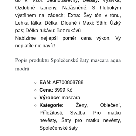
do V; Vzor: Jednobarevný; Detaily: Výšivka,
Ozdobné kameny, Nařásněné, S hlubokým
výstřihem na zádech; Extra: Švy tón v tónu,
Lehká látka; Délka: Dlouhé / Maxi; Střih: Úzký
pas; Délka rukávu: Bez rukávů
Nabízíme nejlepší poměr cena výkon. Vy
neplatíte nic navíc!
Popis produktu Společenské šaty mascara aqua
modrá
EAN:
AF700808788
Cena:
3999 Kč
Výrobce:
mascara
Kategorie:
Ženy, Oblečení,
Příležitosti, Svatba, Pro matku
nevěsty, Šaty pro matku nevěsty,
Společenské šaty