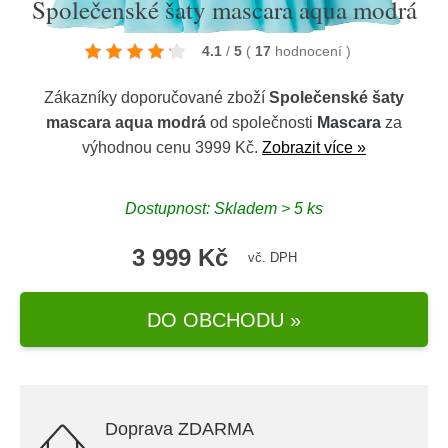
Společenské šaty mascara aqua modrá
4.1
/
5
(
17
hodnocení
)
Zákazníky doporučované zboží
Společenské šaty
mascara aqua modrá
od společnosti
Mascara
za
výhodnou cenu 3999 Kč.
Zobrazit více »
Dostupnost: Skladem > 5 ks
3 999 Kč
vč. DPH
DO OBCHODU »
Doprava ZDARMA