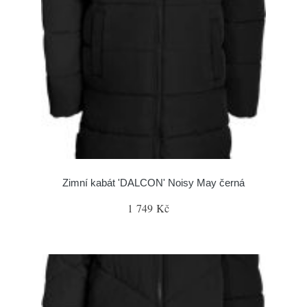
Zimní kabát 'DALCON' Noisy May černá
1 749 Kč