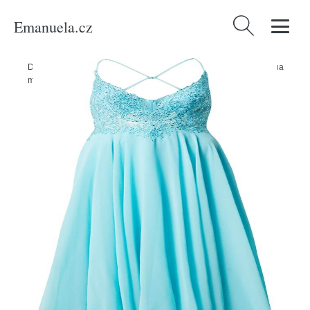
Emanuela.cz
Vyhledávání
Domů
/
Produkty
/
Ženy
/
Oblečení
/
Společenské šaty mascara aqua
modrá