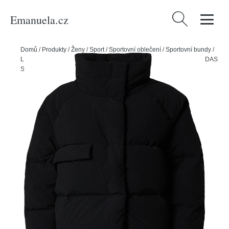
Emanuela.cz
Vyhledávání
Domů
/
Produkty
/
Ženy
/
Sport
/
Sportovní oblečení
/
Sportovní bundy
/
Lyžařské & snowboardové bundy
/
Sportovní bunda 'Big Baffle' ADIDAS
SPORTSWEAR černá