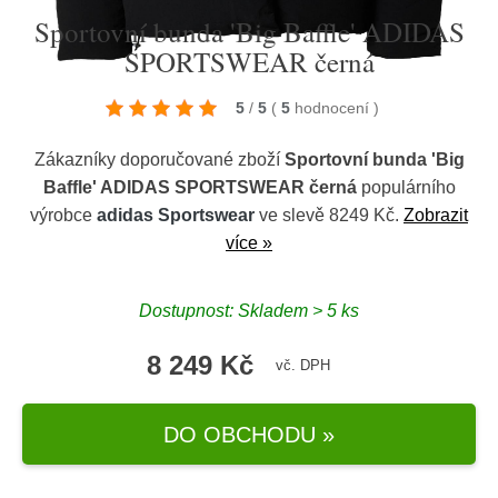
Sportovní bunda 'Big Baffle' ADIDAS
SPORTSWEAR černá
5
/
5
(
5
hodnocení
)
Zákazníky doporučované zboží
Sportovní bunda 'Big
Baffle' ADIDAS SPORTSWEAR černá
populárního
výrobce
adidas Sportswear
ve slevě 8249 Kč.
Zobrazit
více »
Dostupnost: Skladem > 5 ks
8 249 Kč
vč. DPH
DO OBCHODU »