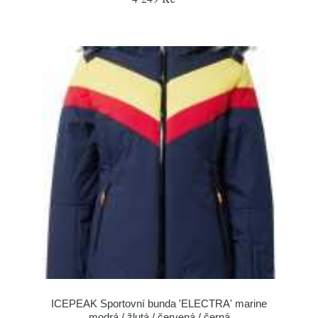
ICEPEAK Sportovní bunda 'ELECTRA' marine
modrá / žlutá / červená / černá